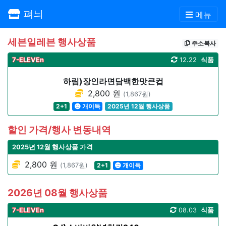
펴늬
메뉴
세븐일레븐 행사상품
주소복사
7-ELEVEn
12.22
식품
하림)장인라면담백한맛큰컵
2,800 원
(1,867원)
2+1
개이득
2025년 12월 행사상품
할인 가격/행사 변동내역
2025년 12월 행사상품 가격
2,800 원
(1,867원)
2+1
개이득
2026년 08월 행사상품
7-ELEVEn
08.03
식품