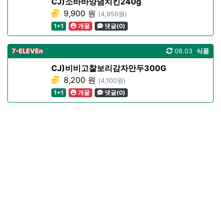
CJ)소바바양념치킨240g
9,900 원
(4,950원)
1+1
개꿀
댓글(0)
7-ELEVEn
08.03
식품
CJ)비비고찰보리감자만두300G
8,200 원
(4,100원)
1+1
개꿀
댓글(0)