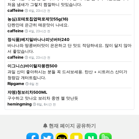
처음 냄새가 그렇지 짭잘하니 맛있습니다.
caffeine
4일, 23시간 전
농심)포테토칩엽떡로제맛55g(16)
단짠인데 은근히 매운맛이 나네요.
caffeine
4일, 23시간 전
정식품)베지밀바나나피넛버터240
바나나와 땅콩버터맛이 은은하고 단 맛도 적당하네요. 많이 달지 않아
서 좋았습니다.
caffeine
4일, 23시간 전
이그니스)바이탈자몽캔500
과일 산미 좋아하시는 분들 꼭 드셔보세용. 탄산 + 시트러스 산미가
청량감 개터트립니다.
Ripgame
6일 전
쟈뎅)청보리차500ML
구수하고 맛나요 보리차 중엔 젤 맛난듯
hemingming
6일, 8시간 전
현재 페이지 공유하기