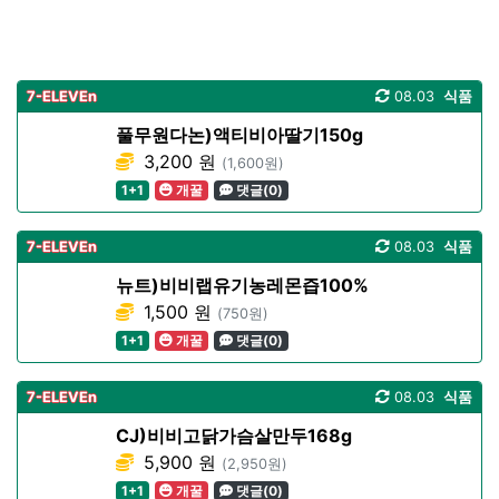
7-ELEVEn
08.03
식품
풀무원다논)액티비아딸기150g
3,200 원
(1,600원)
1+1
개꿀
댓글(0)
7-ELEVEn
08.03
식품
뉴트)비비랩유기농레몬즙100%
1,500 원
(750원)
1+1
개꿀
댓글(0)
7-ELEVEn
08.03
식품
CJ)비비고닭가슴살만두168g
5,900 원
(2,950원)
1+1
개꿀
댓글(0)