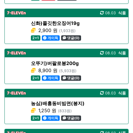
7-ELEVEn
08.03
식품
신화)쫄깃한오징어19g
2,900 원
(1,933원)
2+1
개이득
댓글(0)
7-ELEVEn
08.03
식품
오뚜기)버팔로봉200g
8,900 원
(5,933원)
2+1
개이득
댓글(0)
7-ELEVEn
08.03
식품
농심)배홍동비빔면(봉지)
1,250 원
(833원)
2+1
개이득
댓글(0)