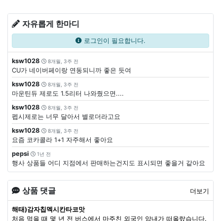
자유롭게 한마디
로그인이 필요합니다.
ksw1028
8개월, 3주 전
CU가 네이버페이랑 연동되니까 좋은 듯여
ksw1028
8개월, 3주 전
마운틴듀 제로도 1.5리터 나와줬으면....
ksw1028
8개월, 3주 전
펩시제로는 너무 달아서 별로더라고요
ksw1028
8개월, 3주 전
요즘 코카콜라 1+1 자주해서 좋아요
pepsi
1년 전
행사 상품들 어디 지점에서 판매하는건지도 표시되면 좋을거 같아요
상품 댓글
더보기
해태)감자칩멕시칸타코맛
처음 먹을 때 몇 년 전 버스에서 마주친 외국인 암내가 떠올랐습니다.