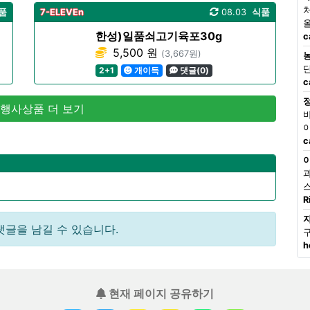
품
7-ELEVEn
08.03
식품
한성)일품쇠고기육포30g
c
5,500 원
(3,667원)
2+1
개이득
댓글(0)
c
 행사상품 더 보기
c
R
댓글을 남길 수 있습니다.
h
현재 페이지 공유하기