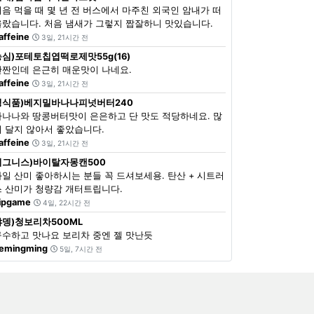
처음 먹을 때 몇 년 전 버스에서 마주친 외국인 암내가 떠
올랐습니다. 처음 냄새가 그렇지 짭잘하니 맛있습니다.
affeine
3일, 21시간 전
농심)포테토칩엽떡로제맛55g(16)
단짠인데 은근히 매운맛이 나네요.
affeine
3일, 21시간 전
정식품)베지밀바나나피넛버터240
바나나와 땅콩버터맛이 은은하고 단 맛도 적당하네요. 많
이 달지 않아서 좋았습니다.
affeine
3일, 21시간 전
이그니스)바이탈자몽캔500
과일 산미 좋아하시는 분들 꼭 드셔보세용. 탄산 + 시트러
스 산미가 청량감 개터트립니다.
ipgame
4일, 22시간 전
쟈뎅)청보리차500ML
구수하고 맛나요 보리차 중엔 젤 맛난듯
emingming
5일, 7시간 전