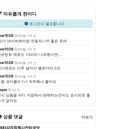
자유롭게 한마디
로그인이 필요합니다.
sw1028
8개월, 3주 전
CU가 네이버페이랑 연동되니까 좋은 듯여
sw1028
8개월, 3주 전
운틴듀 제로도 1.5리터 나와줬으면....
sw1028
8개월, 3주 전
펩시제로는 너무 달아서 별로더라고요
sw1028
8개월, 3주 전
요즘 코카콜라 1+1 자주해서 좋아요
epsi
1년 전
행사 상품들 어디 지점에서 판매하는건지도 표시되면 좋
을거 같아요
상품 댓글
더보기
해태)감자칩멕시칸타코맛