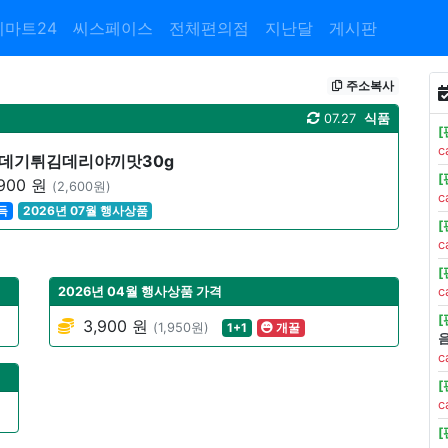
이마트24
씨스페이스
전체편의점
지난달
게시판
주소복사
07.27
식품
c
데기튀김데리야끼맛30g
900 원
(2,600원)
c
득
2026년 07월 행사상품
c
2026년 04월 행사상품 가격
c
3,900 원
(1,950원)
1+1
개꿀
c
c