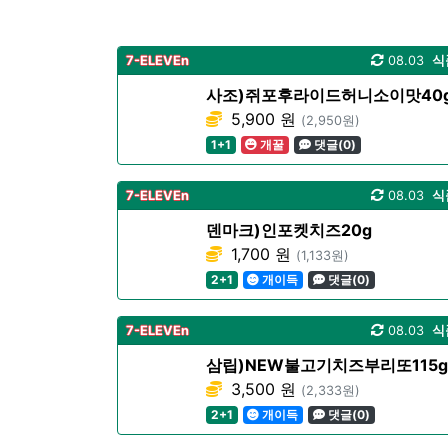
7-ELEVEn
08.03
식
사조)쥐포후라이드허니소이맛40
5,900 원
(2,950원)
1+1
개꿀
댓글(0)
7-ELEVEn
08.03
식
덴마크)인포켓치즈20g
1,700 원
(1,133원)
2+1
개이득
댓글(0)
7-ELEVEn
08.03
식
삼립)NEW불고기치즈부리또115g
3,500 원
(2,333원)
2+1
개이득
댓글(0)