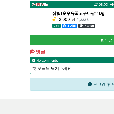
7-ELEVEn
08.03
식
삼립)순우유꿀고구마팡110g
2,000 원
(1,333원)
2+1
개이득
댓글(0)
편의점
댓글
No comments
첫 댓글을 남겨주세요.
로그인 후 