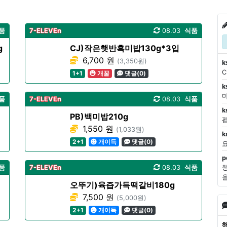
품
7-ELEVEn
08.03
식품
g
CJ)작은햇반흑미밥130g*3입
6,700 원
(3,350원)
k
1+1
개꿀
댓글(0)
k
마
품
7-ELEVEn
08.03
식품
k
PB)백미밥210g
1,550 원
(1,033원)
k
2+1
개이득
댓글(0)
p
품
7-ELEVEn
08.03
식품
오뚜기)육즙가득떡갈비180g
7,500 원
(5,000원)
2+1
개이득
댓글(0)