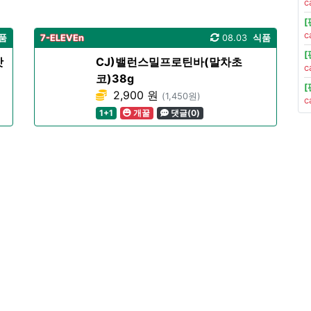
c
c
품
7-ELEVEn
08.03
식품
맛
CJ)밸런스밀프로틴바(말차초
c
코)38g
2,900 원
(1,450원)
c
1+1
개꿀
댓글(0)