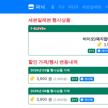
펴늬
홈
CU
GS25
세븐일레븐
세븐일레븐 행사상품
7-ELEVEn
바이오)돼지껍
3,
2+1
개이
할인 가격/행사 변동내역
2026년 03월 행사상품 가격
3,900 원
(2,600원)
2+1
개이득
2026년 06월 행사상품 가격
3,900 원
(2,600원)
2+1
개이득