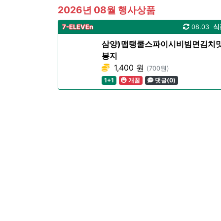
2026년 08월 행사상품
7-ELEVEn
08.03
식
삼양)맵탱쿨스파이시비빔면김치
봉지
1,400 원
(700원)
1+1
개꿀
댓글(0)