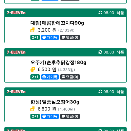
7-ELEVEn
08.03
식품
대림)매콤함에꼬치다90g
3,200 원
(2,133원)
2+1
개이득
댓글(0)
7-ELEVEn
08.03
식품
오뚜기)순후추닭강정180g
6,500 원
(4,333원)
2+1
개이득
댓글(0)
7-ELEVEn
08.03
식품
한성)일품실오징어30g
6,600 원
(4,400원)
2+1
개이득
댓글(0)