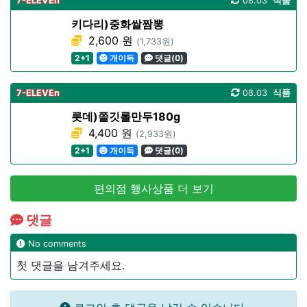
7-ELEVEn
08.03
식품
키다리)중화쌀짬뽕
2,600 원
(1,733원)
2+1
개이득
댓글(0)
7-ELEVEn
08.03
식품
롯데)쫄깃롤만두180g
4,400 원
(2,933원)
2+1
개이득
댓글(0)
편의점 행사상품 더 보기
댓글
No comments
첫 댓글을 남겨주세요.