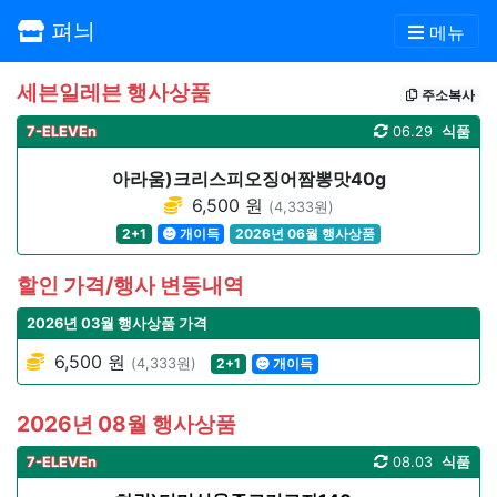
펴늬
메뉴
세븐일레븐 행사상품
주소복사
7-ELEVEn
06.29
식품
아라움)크리스피오징어짬뽕맛40g
6,500 원
(4,333원)
2+1
개이득
2026년 06월 행사상품
할인 가격/행사 변동내역
2026년 03월 행사상품 가격
6,500 원
(4,333원)
2+1
개이득
2026년 08월 행사상품
7-ELEVEn
08.03
식품