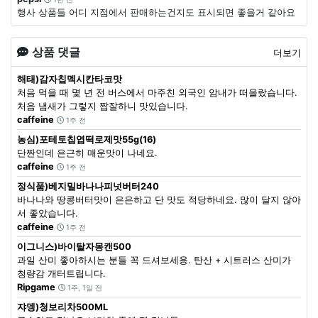
행사 상품들 어디 지점에서 판매하는건지도 표시되면 좋을거 같아요
상품 댓글
더보기
해태)감자칩멕시칸타코맛
처음 먹을 때 몇 년 전 버스에서 마주친 외국인 암내가 떠올랐습니다.
처음 냄새가 그렇지 짭잘하니 맛있습니다.
caffeine
1주 전
농심)포테토칩엽떡로제맛55g(16)
단짠인데 은근히 매운맛이 나네요.
caffeine
1주 전
정식품)베지밀바나나피넛버터240
바나나와 땅콩버터맛이 은은하고 단 맛도 적당하네요. 많이 달지 않아
서 좋았습니다.
caffeine
1주 전
이그니스)바이탈자몽캔500
과일 산미 좋아하시는 분들 꼭 드셔보세용. 탄산 + 시트러스 산미가
청량감 개터트립니다.
Ripgame
1주, 1일 전
쟈뎅)청보리차500ML