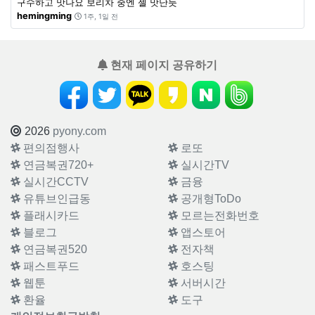
구수하고 맛나요 보리차 중엔 젤 맛난듯
hemingming
1주, 1일 전
현재 페이지 공유하기
2026
pyony.com
편의점행사
로또
연금복권720+
실시간TV
실시간CCTV
금융
유튜브인급동
공개형ToDo
플래시카드
모르는전화번호
블로그
앱스토어
연금복권520
전자책
패스트푸드
호스팅
웹툰
서버시간
환율
도구