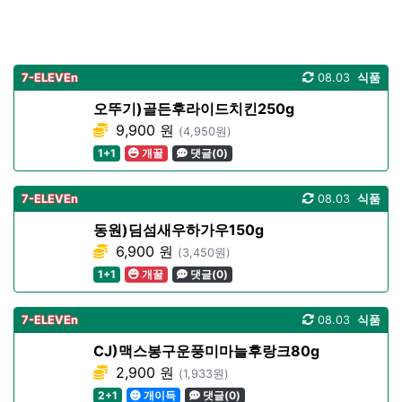
7-ELEVEn
08.03
식품
오뚜기)골든후라이드치킨250g
9,900 원
(4,950원)
1+1
개꿀
댓글(0)
7-ELEVEn
08.03
식품
동원)딤섬새우하가우150g
6,900 원
(3,450원)
1+1
개꿀
댓글(0)
7-ELEVEn
08.03
식품
CJ)맥스봉구운풍미마늘후랑크80g
2,900 원
(1,933원)
2+1
개이득
댓글(0)