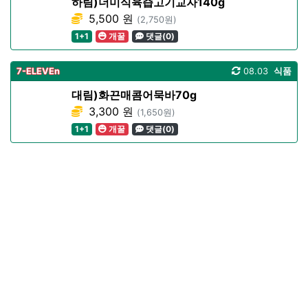
하림)더미식육즙고기교자140g
5,500 원
(2,750원)
1+1
개꿀
댓글(0)
7-ELEVEn
08.03
식품
대림)화끈매콤어묵바70g
3,300 원
(1,650원)
1+1
개꿀
댓글(0)