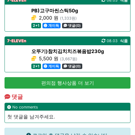
7-ELEVEn
08.03
식품
PB)고구마씬스틱50g
2,000 원
(1,333원)
2+1
개이득
댓글(0)
7-ELEVEn
08.03
식품
오뚜기)참치김치치즈볶음밥230g
5,500 원
(3,667원)
2+1
개이득
댓글(0)
편의점 행사상품 더 보기
댓글
No comments
첫 댓글을 남겨주세요.