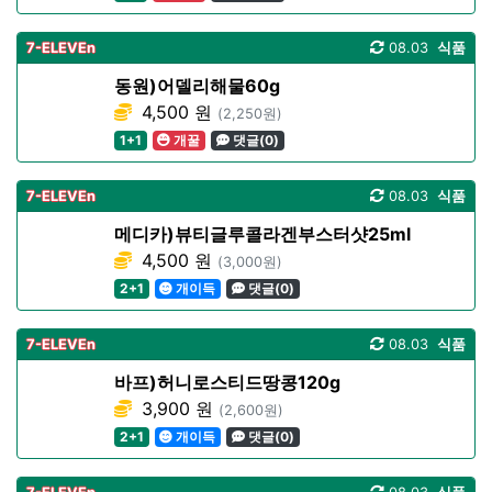
7-ELEVEn
08.03
식품
동원)어델리해물60g
4,500 원
(2,250원)
1+1
개꿀
댓글(0)
7-ELEVEn
08.03
식품
메디카)뷰티글루콜라겐부스터샷25ml
4,500 원
(3,000원)
2+1
개이득
댓글(0)
7-ELEVEn
08.03
식품
바프)허니로스티드땅콩120g
3,900 원
(2,600원)
2+1
개이득
댓글(0)