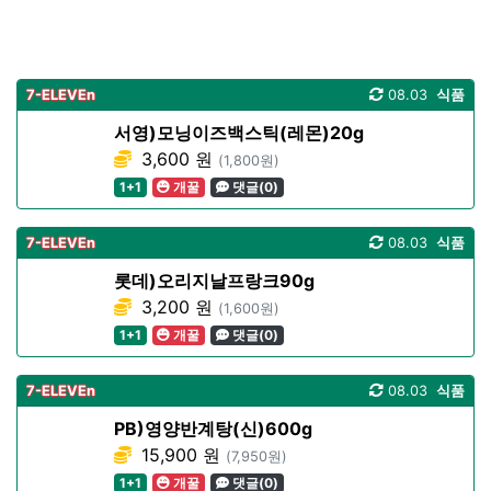
7-ELEVEn
08.03
식품
서영)모닝이즈백스틱(레몬)20g
3,600 원
(1,800원)
1+1
개꿀
댓글(0)
7-ELEVEn
08.03
식품
롯데)오리지날프랑크90g
3,200 원
(1,600원)
1+1
개꿀
댓글(0)
7-ELEVEn
08.03
식품
PB)영양반계탕(신)600g
15,900 원
(7,950원)
1+1
개꿀
댓글(0)