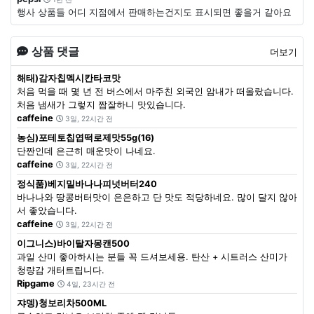
행사 상품들 어디 지점에서 판매하는건지도 표시되면 좋을거 같아요
상품 댓글
더보기
해태)감자칩멕시칸타코맛
처음 먹을 때 몇 년 전 버스에서 마주친 외국인 암내가 떠올랐습니다.
처음 냄새가 그렇지 짭잘하니 맛있습니다.
caffeine
3일, 22시간 전
농심)포테토칩엽떡로제맛55g(16)
단짠인데 은근히 매운맛이 나네요.
caffeine
3일, 22시간 전
정식품)베지밀바나나피넛버터240
바나나와 땅콩버터맛이 은은하고 단 맛도 적당하네요. 많이 달지 않아
서 좋았습니다.
caffeine
3일, 22시간 전
이그니스)바이탈자몽캔500
과일 산미 좋아하시는 분들 꼭 드셔보세용. 탄산 + 시트러스 산미가
청량감 개터트립니다.
Ripgame
4일, 23시간 전
쟈뎅)청보리차500ML