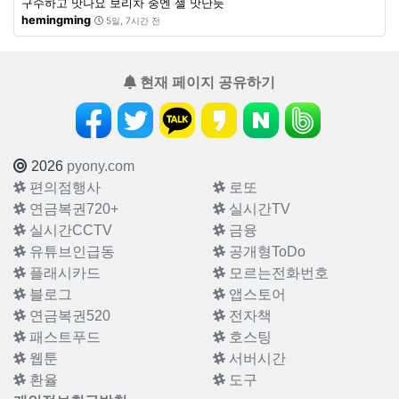
구수하고 맛나요 보리차 중엔 젤 맛난듯
hemingming
5일, 7시간 전
현재 페이지 공유하기
2026
pyony.com
편의점행사
로또
연금복권720+
실시간TV
실시간CCTV
금융
유튜브인급동
공개형ToDo
플래시카드
모르는전화번호
블로그
앱스토어
연금복권520
전자책
패스트푸드
호스팅
웹툰
서버시간
환율
도구