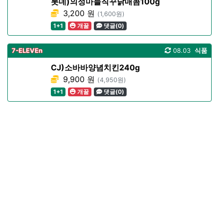
롯데)의성마늘직꾸닭매콤100g
3,200 원
(1,600원)
1+1
개꿀
댓글(0)
7-ELEVEn
08.03
식품
CJ)소바바양념치킨240g
9,900 원
(4,950원)
1+1
개꿀
댓글(0)