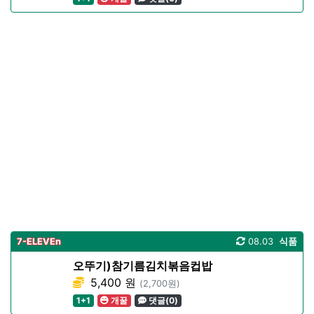
7-ELEVEn
08.03
식품
오뚜기)참기름김치볶음컵밥
5,400 원
(2,700원)
1+1
개꿀
댓글(0)