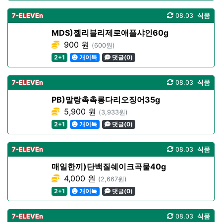
7-ELEVEn
08.03
식품
MDS)젤리블리제로애플샤인60g
900 원
(600원)
2+1
개이득
댓글(0)
7-ELEVEn
08.03
식품
PB)말랑촉촉롱다리오징어35g
5,900 원
(3,933원)
2+1
개이득
댓글(0)
7-ELEVEn
08.03
식품
매일한끼)단백질쉐이크곡물40g
4,000 원
(2,667원)
2+1
개이득
댓글(0)
7-ELEVEn
08.03
식품