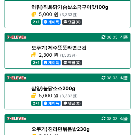
하림)직화닭가슴살소금구이맛100g
5,000 원
(3,333원)
2+1
개이득
댓글(0)
7-ELEVEn
08.03
식품
오뚜기)제주똣똣라면큰컵
2,300 원
(1,533원)
2+1
개이득
댓글(0)
7-ELEVEn
08.03
식품
삼양)불닭소스200g
5,000 원
(3,333원)
2+1
개이득
댓글(0)
7-ELEVEn
08.03
식품
오뚜기)진라면볶음밥230g