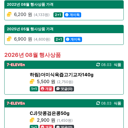
2022년 08월 행사상품 가격
6,200 원
(4,133원)
2+1
개이득
2025년 05월 행사상품 가격
6,900 원
(4,600원)
2+1
개이득
2026년 08월 행사상품
7-ELEVEn
08.03
식품
하림)더미식육즙고기교자140g
5,500 원
(2,750원)
1+1
개꿀
댓글(0)
7-ELEVEn
08.03
식품
CJ)맛콩검은콩50g
2,900 원
(1,450원)
1+1
개꿀
댓글(0)