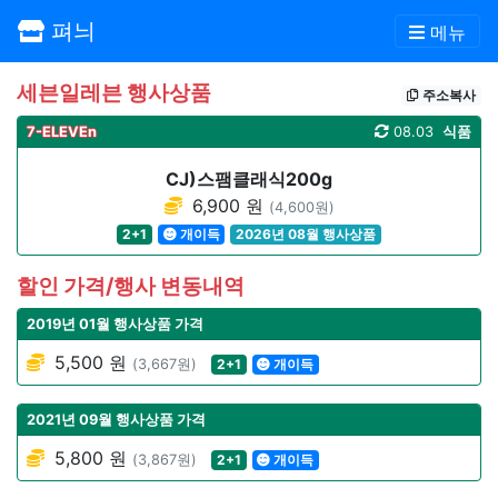
펴늬
메뉴
세븐일레븐 행사상품
주소복사
7-ELEVEn
08.03
식품
CJ)스팸클래식200g
6,900 원
(4,600원)
2+1
개이득
2026년 08월 행사상품
할인 가격/행사 변동내역
2019년 01월 행사상품 가격
5,500 원
(3,667원)
2+1
개이득
2021년 09월 행사상품 가격
5,800 원
(3,867원)
2+1
개이득