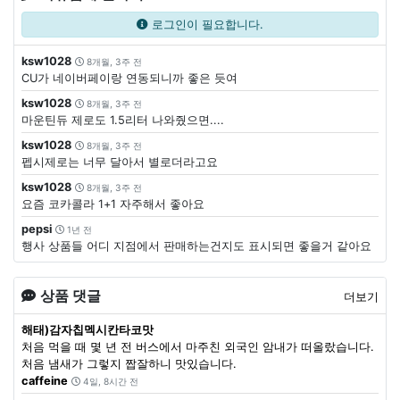
로그인이 필요합니다.
ksw1028
8개월, 3주 전
CU가 네이버페이랑 연동되니까 좋은 듯여
ksw1028
8개월, 3주 전
마운틴듀 제로도 1.5리터 나와줬으면....
ksw1028
8개월, 3주 전
펩시제로는 너무 달아서 별로더라고요
ksw1028
8개월, 3주 전
요즘 코카콜라 1+1 자주해서 좋아요
pepsi
1년 전
행사 상품들 어디 지점에서 판매하는건지도 표시되면 좋을거 같아요
상품 댓글
더보기
해태)감자칩멕시칸타코맛
처음 먹을 때 몇 년 전 버스에서 마주친 외국인 암내가 떠올랐습니다.
처음 냄새가 그렇지 짭잘하니 맛있습니다.
caffeine
4일, 8시간 전