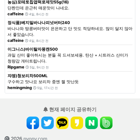
농심)포테토칩엽떡로제맛55g(16)
단짠인데 은근히 매운맛이 나네요.
caffeine
4일, 8시간 전
정식품)베지밀바나나피넛버터240
바나나와 땅콩버터맛이 은은하고 단 맛도 적당하네요. 많이 달지 않아
서 좋았습니다.
caffeine
4일, 8시간 전
이그니스)바이탈자몽캔500
과일 산미 좋아하시는 분들 꼭 드셔보세용. 탄산 + 시트러스 산미가
청량감 개터트립니다.
Ripgame
5일, 9시간 전
쟈뎅)청보리차500ML
구수하고 맛나요 보리차 중엔 젤 맛난듯
hemingming
5일, 17시간 전
현재 페이지 공유하기
2026
pyony.com