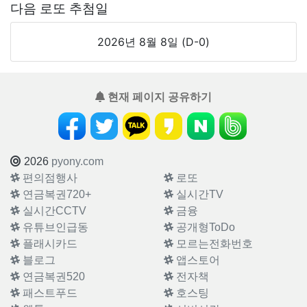
다음 로또 추첨일
2026년 8월 8일 (D-0)
현재 페이지 공유하기
2026
pyony.com
편의점행사
로또
연금복권720+
실시간TV
실시간CCTV
금융
유튜브인급동
공개형ToDo
플래시카드
모르는전화번호
블로그
앱스토어
연금복권520
전자책
패스트푸드
호스팅