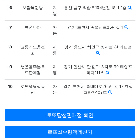
6
보람복권방
자
울산 남구 화합로194번길 18-1 1층
동
7
복권나라
자
경기 포천시 죽엽산로35번길 1
동
8
교통카드충전
자
경기 용인시 처인구 명지로 31 가판점
소
동
9
행운을주는로
자
경기 안산시 단원구 초지로 90 태영프
또판매점
동
라자111호
10
로또명당상동
자
경기 부천시 송내대로265번길 17 효성
점
동
프라자108호
로또당첨판매점 확인
로또실수령액계산기