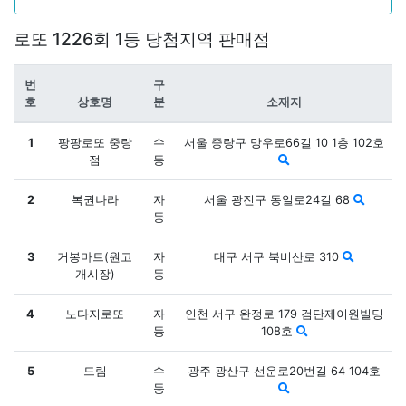
로또 1226회 1등 당첨지역 판매점
번
구
호
상호명
분
소재지
1
팡팡로또 중랑
수
서울 중랑구 망우로66길 10 1층 102호
점
동
2
복권나라
자
서울 광진구 동일로24길 68
동
3
거봉마트(원고
자
대구 서구 북비산로 310
개시장)
동
4
노다지로또
자
인천 서구 완정로 179 검단제이원빌딩
동
108호
5
드림
수
광주 광산구 선운로20번길 64 104호
동