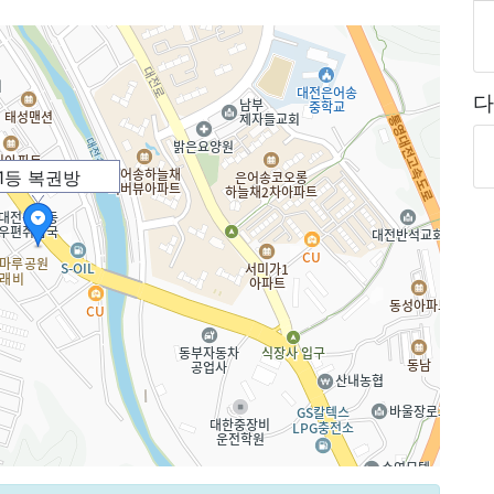
다
1등 복권방