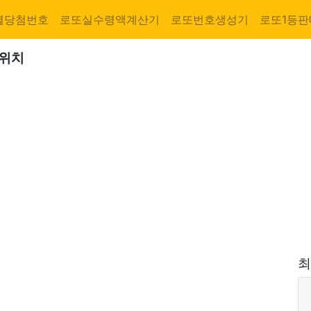
별당첨번호
로또실수령액계산기
로또번호생성기
로또1등판
 위치
최