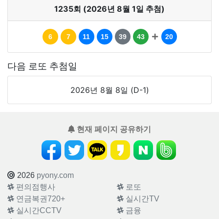
1235회 (2026년 8월 1일 추첨)
6
7
11
15
39
43
20
다음 로또 추첨일
2026년 8월 8일 (D-1)
현재 페이지 공유하기
2026
pyony.com
편의점행사
로또
연금복권720+
실시간TV
실시간CCTV
금융