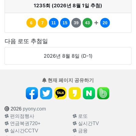
1235회 (2026년 8월 1일 추첨)
6
7
11
15
39
43
20
다음 로또 추첨일
2026년 8월 8일 (D-1)
현재 페이지 공유하기
2026
pyony.com
편의점행사
로또
연금복권720+
실시간TV
실시간CCTV
금융