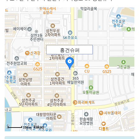
흥건슈퍼
100m