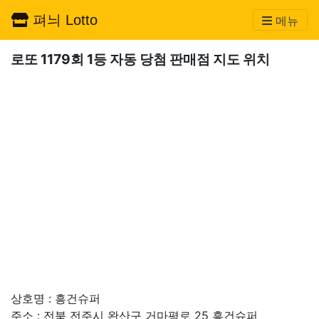
펴늬 Lotto
메뉴
로또 1179회 1등 자동 당첨 판매점 지도 위치
상호명 : 흥건슈퍼
주소 : 전북 전주시 완산구 거마평로 25 흥건슈퍼