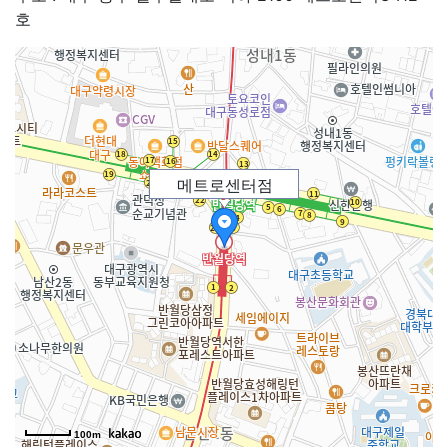
호
메트로센터점
100m