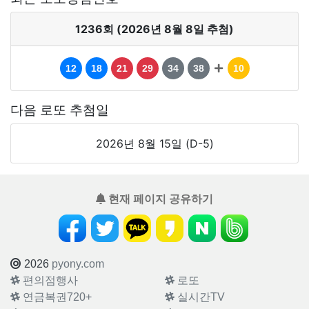
1236회 (2026년 8월 8일 추첨)
12
18
21
29
34
38
10
다음 로또 추첨일
2026년 8월 15일 (D-5)
현재 페이지 공유하기
2026
pyony.com
편의점행사
로또
연금복권720+
실시간TV