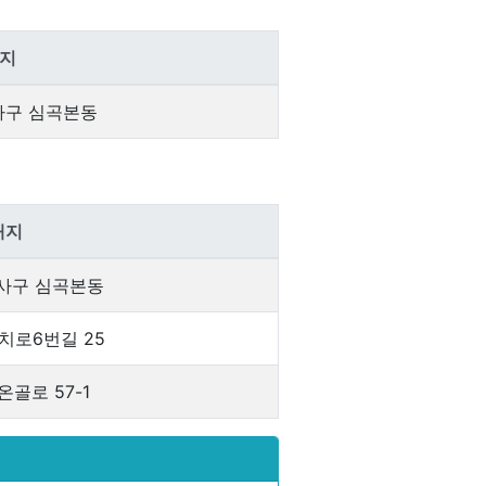
지
구 심곡본동
재지
사구 심곡본동
치로6번길 25
골로 57-1