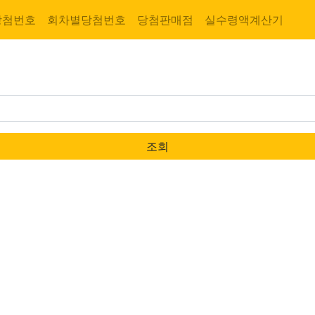
당첨번호
회차별당첨번호
당첨판매점
실수령액계산기
조회