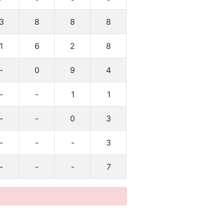
3
8
8
8
1
6
2
8
-
0
9
4
-
-
1
1
-
-
0
3
-
-
-
3
-
-
-
7