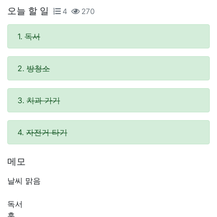
오늘 할 일
4
270
1.
독서
2.
방청소
3.
치과 가기
4.
자전거 타기
메모
날씨 맑음
독서
훅