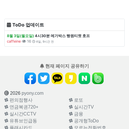
ToDo 업데이트
8월 3일(월요일)
4시30분 메가박스 빵원티켓 호프
caffeine
16
4일, 9시간 전
현재 페이지 공유하기
2026
pyony.com
편의점행사
로또
연금복권720+
실시간TV
실시간CCTV
금융
유튜브인급동
공개형ToDo
플래시카드
모르는전화번호