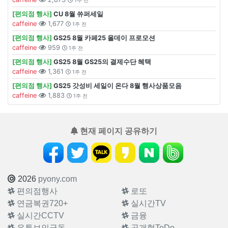
1주 전
[편의점 행사]
CU 8월 쓔퍼세일
caffeine
1,677
1주 전
[편의점 행사]
GS25 8월 카페25 올데이 프로모션
caffeine
959
1주 전
[편의점 행사]
GS25 8월 GS25의 결제수단 혜택
caffeine
1,361
1주 전
[편의점 행사]
GS25 갓성비 세일이 온다 8월 행사상품모음
caffeine
1,883
1주 전
현재 페이지 공유하기
2026
pyony.com
편의점행사
로또
연금복권720+
실시간TV
실시간CCTV
금융
유튜브인급동
공개형ToDo