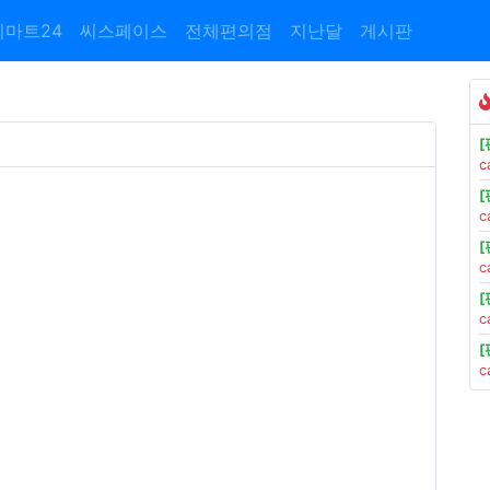
이마트24
씨스페이스
전체편의점
지난달
게시판
c
c
c
c
c