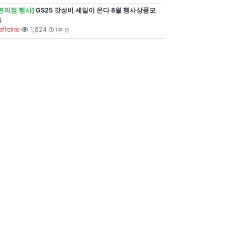
[편의점 행사]
GS25 갓성비 세일이 온다 8월 행사상품모
음
affeine
1,824
1주 전