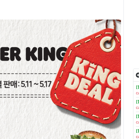
[
c
[
c
[
c
[
c