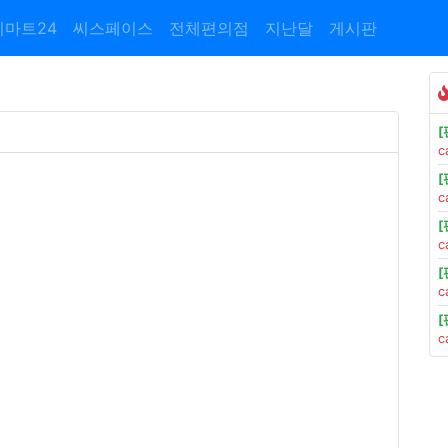
이마트24
씨스페이스
전체편의점
지난달
게시판
c
c
c
c
c