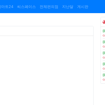
이마트24
씨스페이스
전체편의점
지난달
게시판
c
c
c
c
c