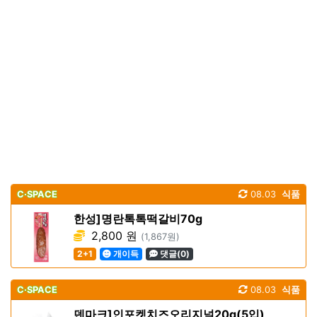
C·SPACE
08.03
식품
한성]명란톡톡떡갈비70g
2,800 원
(1,867원)
2+1
개이득
댓글(0)
C·SPACE
08.03
식품
덴마크]인포켓치즈오리지널20g(5입)