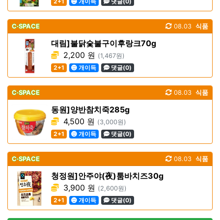
2+1
개이득
댓글(0)
C·SPACE
08.03
식품
대림]불닭숯불구이후랑크70g
2,200 원
(1,467원)
2+1
개이득
댓글(0)
C·SPACE
08.03
식품
동원]양반참치죽285g
4,500 원
(3,000원)
2+1
개이득
댓글(0)
C·SPACE
08.03
식품
청정원]안주야(夜)툼바치즈30g
3,900 원
(2,600원)
2+1
개이득
댓글(0)