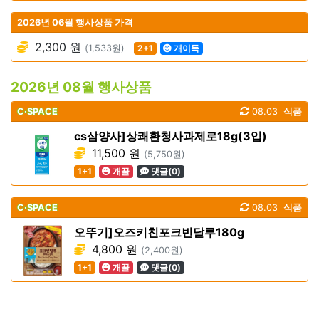
2026년 06월 행사상품 가격
2,300 원
(1,533원)
2+1
개이득
2026년 08월 행사상품
C·SPACE
08.03
식품
cs삼양사]상쾌환청사과제로18g(3입)
11,500 원
(5,750원)
1+1
개꿀
댓글(0)
C·SPACE
08.03
식품
오뚜기]오즈키친포크빈달루180g
4,800 원
(2,400원)
1+1
개꿀
댓글(0)