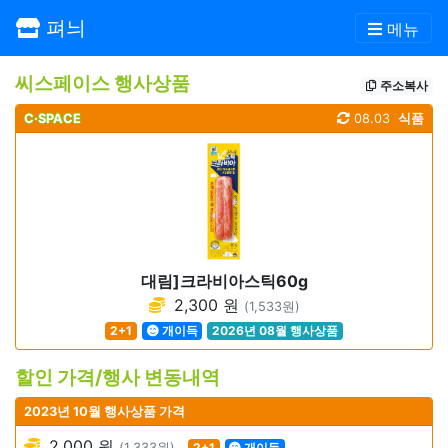
펴늬
메뉴
씨스페이스 행사상품
주소복사
C·SPACE
08.03
식품
대림]크라비아스틱60g
2,300 원
(1,533원)
2+1
개이득
2026년 08월 행사상품
할인 가격/행사 변동내역
2023년 10월 행사상품 가격
2,000 원
(1,333원)
2+1
개이득