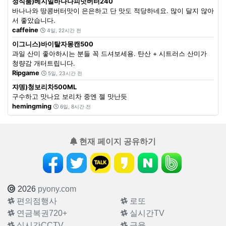
정식품)베지밀바나나피넛버터240
바나나와 땅콩버터맛이 은은하고 단 맛도 적당하네요. 많이 달지 않아
서 좋았습니다.
caffeine
4일, 22시간 전
이그니스)바이탈자몽캔500
과일 산미 좋아하시는 분들 꼭 드셔보세용. 탄산 + 시트러스 산미가
청량감 개터트립니다.
Ripgame
5일, 23시간 전
쟈뎅)청보리차500ML
구수하고 맛나요 보리차 중엔 젤 맛난듯
hemingming
6일, 8시간 전
현재 페이지 공유하기
2026
pyony.com
편의점행사
로또
연금복권720+
실시간TV
실시간CCTV
금융