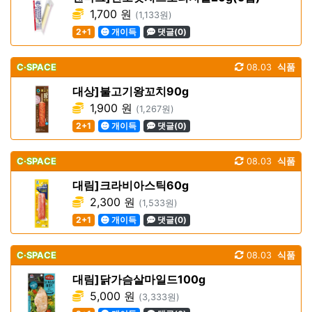
1,700 원
(1,133원)
2+1
개이득
댓글(0)
C·SPACE
08.03
식품
대상]불고기왕꼬치90g
1,900 원
(1,267원)
2+1
개이득
댓글(0)
C·SPACE
08.03
식품
대림]크라비아스틱60g
2,300 원
(1,533원)
2+1
개이득
댓글(0)
C·SPACE
08.03
식품
대림]닭가슴살마일드100g
5,000 원
(3,333원)