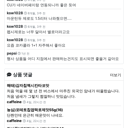
CU가 네이버페이랑 연동되니까 좋은 듯여
ksw1028
8개월, 3주 전
마운틴듀 제로도 1.5리터 나와줬으면....
ksw1028
8개월, 3주 전
펩시제로는 너무 달아서 별로더라고요
ksw1028
8개월, 3주 전
요즘 코카콜라 1+1 자주해서 좋아요
pepsi
1년 전
행사 상품들 어디 지점에서 판매하는건지도 표시되면 좋을거 같아요
상품 댓글
더보기
해태)감자칩멕시칸타코맛
처음 먹을 때 몇 년 전 버스에서 마주친 외국인 암내가 떠올랐습니다.
처음 냄새가 그렇지 짭잘하니 맛있습니다.
caffeine
4일, 22시간 전
농심)포테토칩엽떡로제맛55g(16)
단짠인데 은근히 매운맛이 나네요.
caffeine
4일, 22시간 전