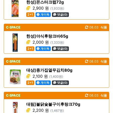
한성]몬스터크랩72g
2,900 원
(1,933원)
2+1
개이득
댓글(0)
C·SPACE
08.03
식품
한성]야식후랑크바65g
2,000 원
(1,333원)
2+1
개이득
댓글(0)
C·SPACE
08.03
식품
대상]종가집열무김치80g
2,100 원
(1,400원)
2+1
개이득
댓글(0)
C·SPACE
08.03
식품
대림]불닭숯불구이후랑크70g
2,200 원
(1,467원)