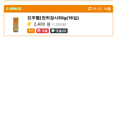
C·SPACE
08.03
식품
진주햄]천하장사50g(16입)
2,400 원
(1,200원)
1+1
개꿀
댓글(0)