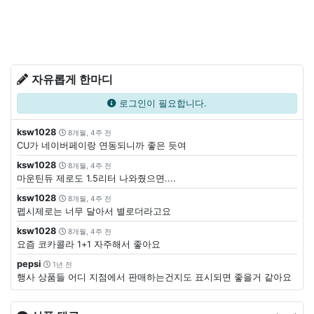
자유롭게 한마디
로그인이 필요합니다.
ksw1028
8개월, 4주 전
CU가 네이버페이랑 연동되니까 좋은 듯여
ksw1028
8개월, 4주 전
마운틴듀 제로도 1.5리터 나와줬으면....
ksw1028
8개월, 4주 전
펩시제로는 너무 달아서 별로더라고요
ksw1028
8개월, 4주 전
요즘 코카콜라 1+1 자주해서 좋아요
pepsi
1년 전
행사 상품들 어디 지점에서 판매하는건지도 표시되면 좋을거 같아요