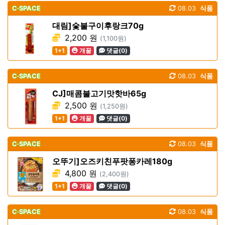
C·SPACE
08.03
식품
대림]숯불구이후랑크70g
2,200 원
(1,100원)
1+1
개꿀
댓글(0)
C·SPACE
08.03
식품
CJ]매콤불고기맛핫바65g
2,500 원
(1,250원)
1+1
개꿀
댓글(0)
C·SPACE
08.03
식품
오뚜기]오즈키친푸팟퐁카레180g
4,800 원
(2,400원)
1+1
개꿀
댓글(0)
C·SPACE
08.03
식품