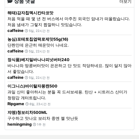
상품 댓글
더보기
해태)감자칩멕시칸타코맛
처음 먹을 때 몇 년 전 버스에서 마주친 외국인 암내가 떠올랐습니다.
처음 냄새가 그렇지 짭잘하니 맛있습니다.
caffeine
5일, 22시간 전
농심)포테토칩엽떡로제맛55g(16)
단짠인데 은근히 매운맛이 나네요.
caffeine
5일, 22시간 전
정식품)베지밀바나나피넛버터240
바나나와 땅콩버터맛이 은은하고 단 맛도 적당하네요. 많이 달지 않아
서 좋았습니다.
caffeine
5일, 22시간 전
이그니스)바이탈자몽캔500
과일 산미 좋아하시는 분들 꼭 드셔보세용. 탄산 + 시트러스 산미가
청량감 개터트립니다.
Ripgame
6일, 23시간 전
쟈뎅)청보리차500ML
구수하고 맛나요 보리차 중엔 젤 맛난듯
hemingming
1주 전