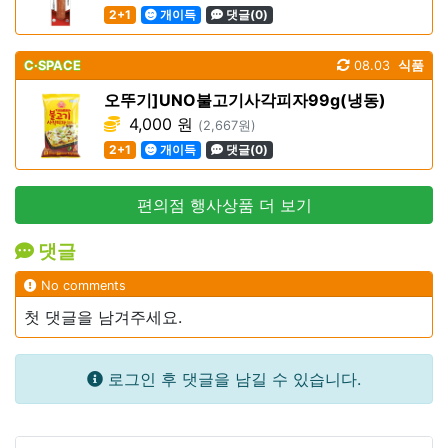
2+1
개이득
댓글(0)
C·SPACE
08.03
식품
오뚜기]UNO불고기사각피자99g(냉동)
4,000 원
(2,667원)
2+1
개이득
댓글(0)
편의점 행사상품 더 보기
댓글
No comments
첫 댓글을 남겨주세요.
로그인 후 댓글을 남길 수 있습니다.