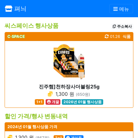
펴늬
메뉴
씨스페이스 행사상품
주소복사
C·SPACE
01.26
식품
진주햄]천하장사더블링25g
1,300 원
(650원)
1+1
개꿀
2026년 01월 행사상품
할인 가격/행사 변동내역
2024년 01월 행사상품 가격
1,300 원
(867원)
2+1
개이득