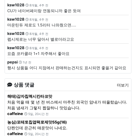
ksw1028
8개월, 4주 전
CU가 네이버페이랑 연동되니까 좋은 듯여
ksw1028
8개월, 4주 전
마운틴듀 제로도 1.5리터 나와줬으면....
ksw1028
8개월, 4주 전
펩시제로는 너무 달아서 별로더라고요
ksw1028
8개월, 4주 전
요즘 코카콜라 1+1 자주해서 좋아요
pepsi
1년 전
행사 상품들 어디 지점에서 판매하는건지도 표시되면 좋을거 같아요
상품 댓글
더보기
해태)감자칩멕시칸타코맛
처음 먹을 때 몇 년 전 버스에서 마주친 외국인 암내가 떠올랐습니다.
처음 냄새가 그렇지 짭잘하니 맛있습니다.
caffeine
5일, 20시간 전
농심)포테토칩엽떡로제맛55g(16)
단짠인데 은근히 매운맛이 나네요.
caffeine
5일, 20시간 전