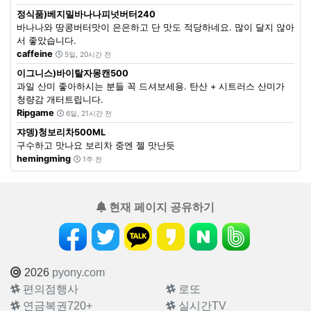
정식품)베지밀바나나피넛버터240
바나나와 땅콩버터맛이 은은하고 단 맛도 적당하네요. 많이 달지 않아
서 좋았습니다.
caffeine
5일, 20시간 전
이그니스)바이탈자몽캔500
과일 산미 좋아하시는 분들 꼭 드셔보세용. 탄산 + 시트러스 산미가
청량감 개터트립니다.
Ripgame
6일, 21시간 전
쟈뎅)청보리차500ML
구수하고 맛나요 보리차 중엔 젤 맛난듯
hemingming
1주 전
현재 페이지 공유하기
2026
pyony.com
편의점행사
로또
연금복권720+
실시간TV