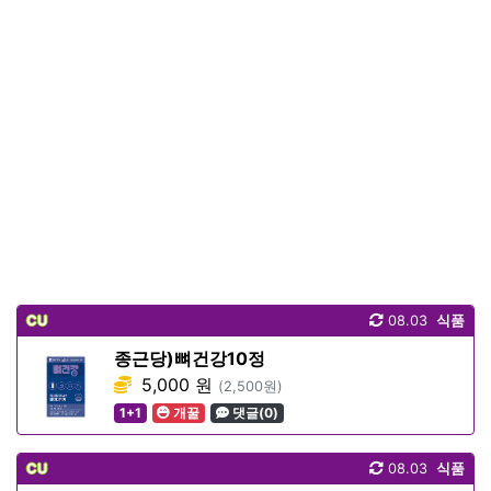
CU
08.03
식품
종근당)뼈건강10정
5,000 원
(2,500원)
1+1
개꿀
댓글(0)
CU
08.03
식품