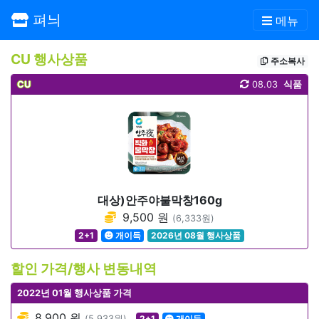
펴늬
메뉴
CU 행사상품
주소복사
CU
08.03
식품
대상)안주야불막창160g
9,500 원
(6,333원)
2+1
개이득
2026년 08월 행사상품
할인 가격/행사 변동내역
2022년 01월 행사상품 가격
8,900 원
(5,933원)
2+1
개이득