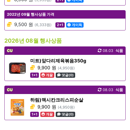
2022년 09월 행사상품 가격
9,500 원
(6,333원)
2+1
개이득
2026년 08월 행사상품
CU
08.03
식품
미트)앞다리제육볶음350g
9,900 원
(4,950원)
1+1
개꿀
댓글(0)
CU
08.03
식품
하림)맥시칸크리스피순살
9,900 원
(4,950원)
1+1
개꿀
댓글(0)