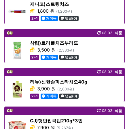
제니코)스트링치즈
1,800 원
(1,200원)
2+1
개이득
댓글(0)
CU
08.03
식품
삼립)트리플치즈부리또
3,500 원
(2,333원)
2+1
개이득
댓글(0)
CU
08.03
식품
리뉴)신한손피스타치오40g
3,900 원
(2,600원)
2+1
개이득
댓글(0)
CU
08.03
식품
CJ)햇반잡곡밥210g*3입
7,900 원
(5,267원)