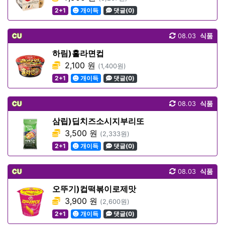
2+1
개이득
댓글(0)
CU
08.03
식품
하림)훌라면컵
2,100 원
(1,400원)
2+1
개이득
댓글(0)
CU
08.03
식품
삼립)딥치즈소시지부리또
3,500 원
(2,333원)
2+1
개이득
댓글(0)
CU
08.03
식품
오뚜기)컵떡볶이로제맛
3,900 원
(2,600원)
2+1
개이득
댓글(0)