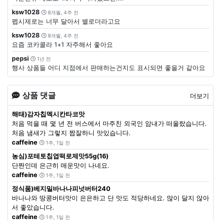
ksw1028
8개월, 4주 전
펩시제로는 너무 달아서 별로더라고요
ksw1028
8개월, 4주 전
요즘 코카콜라 1+1 자주해서 좋아요
pepsi
1년 전
행사 상품들 어디 지점에서 판매하는건지도 표시되면 좋을거 같아요
상품 댓글
더보기
해태)감자칩멕시칸타코맛
처음 먹을 때 몇 년 전 버스에서 마주친 외국인 암내가 떠올랐습니다.
처음 냄새가 그렇지 짭잘하니 맛있습니다.
caffeine
1주, 1일 전
농심)포테토칩엽떡로제맛55g(16)
단짠인데 은근히 매운맛이 나네요.
caffeine
1주, 1일 전
정식품)베지밀바나나피넛버터240
바나나와 땅콩버터맛이 은은하고 단 맛도 적당하네요. 많이 달지 않아
서 좋았습니다.
caffeine
1주, 1일 전