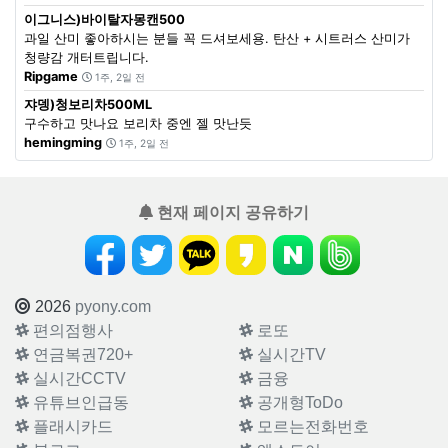
이그니스)바이탈자몽캔500
과일 산미 좋아하시는 분들 꼭 드셔보세용. 탄산 + 시트러스 산미가
청량감 개터트립니다.
Ripgame
1주, 2일 전
쟈뎅)청보리차500ML
구수하고 맛나요 보리차 중엔 젤 맛난듯
hemingming
1주, 2일 전
현재 페이지 공유하기
2026
pyony.com
편의점행사
로또
연금복권720+
실시간TV
실시간CCTV
금융
유튜브인급동
공개형ToDo
플래시카드
모르는전화번호