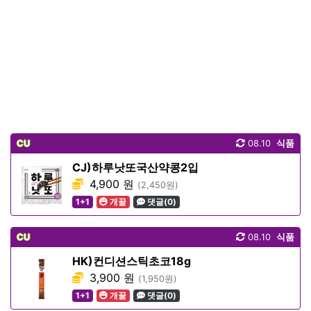
CU
08.10
식품
CJ)하루낫또국산약콩2입
4,900 원
(2,450원)
1+1
개꿀
댓글(0)
CU
08.10
식품
HK)컨디션스틱초코18g
3,900 원
(1,950원)
1+1
개꿀
댓글(0)