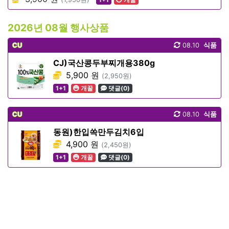
2026년 08월 행사상품
CU
08.10
식품
CJ)국산콩두부찌개용380g
5,900 원
(2,950원)
1+1
개꿀
댓글(0)
CU
08.10
식품
동원)한입쏙만두김치6입
4,900 원
(2,450원)
1+1
개꿀
댓글(0)