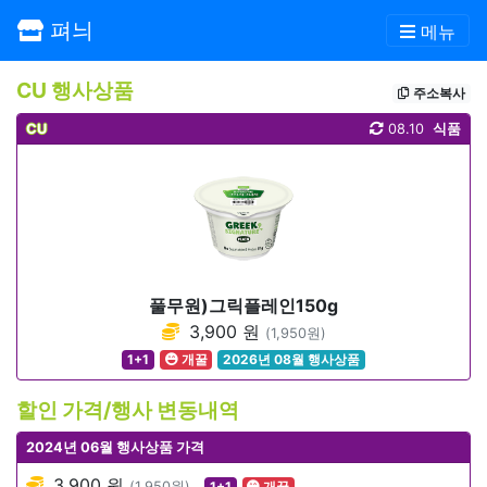
펴늬
메뉴
CU 행사상품
주소복사
CU
08.10
식품
풀무원)그릭플레인150g
3,900 원
(1,950원)
1+1
개꿀
2026년 08월 행사상품
할인 가격/행사 변동내역
2024년 06월 행사상품 가격
3,900 원
(1,950원)
1+1
개꿀