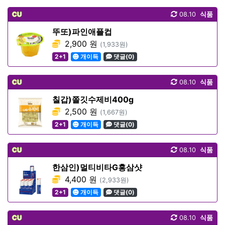
CU
08.10
식품
뚜또)파인애플컵
2,900 원
(1,933원)
2+1
개이득
댓글(0)
CU
08.10
식품
칠갑)쫄깃수제비400g
2,500 원
(1,667원)
2+1
개이득
댓글(0)
CU
08.10
식품
한삼인)멀티비타G홍삼샷
4,400 원
(2,933원)
2+1
개이득
댓글(0)
CU
08.10
식품