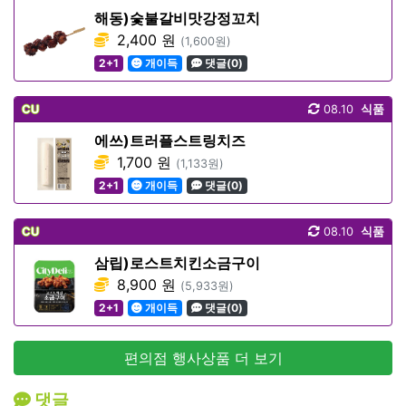
해동)숯불갈비맛강정꼬치
2,400 원
(1,600원)
2+1
개이득
댓글(0)
CU
08.10
식품
에쓰)트러플스트링치즈
1,700 원
(1,133원)
2+1
개이득
댓글(0)
CU
08.10
식품
삼립)로스트치킨소금구이
8,900 원
(5,933원)
2+1
개이득
댓글(0)
편의점 행사상품 더 보기
댓글