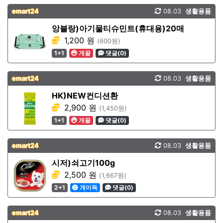
emart24
08.03
생활용품
앙블랑)아기물티슈민트(휴대용)20매
1,200 원
(600원)
1+1
개꿀
댓글(0)
emart24
08.03
생활용품
HK)NEW컨디션환
2,900 원
(1,450원)
1+1
개꿀
댓글(0)
emart24
08.03
생활용품
시저)쇠고기100g
2,500 원
(1,667원)
2+1
개이득
댓글(0)
emart24
08.03
생활용품