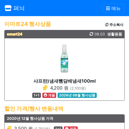
펴늬
메뉴
이마트24 행사상품
주소복사
emart24
08.03
생활용품
샤프란)냄새뺌담배냄새100ml
4,200 원
(2,100원)
1+1
개꿀
2026년 08월 행사상품
할인 가격/행사 변동내역
2020년 12월 행사상품 가격
3,500 원
(1,750원)
1+1
개꿀