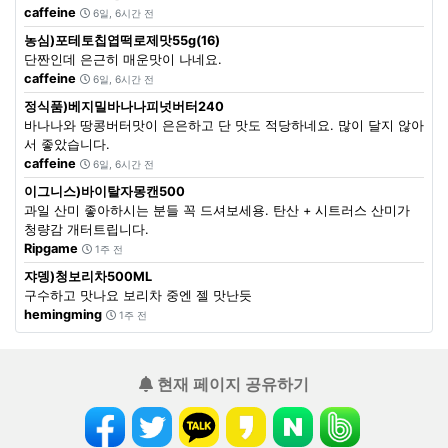
caffeine
6일, 6시간 전
농심)포테토칩엽떡로제맛55g(16)
단짠인데 은근히 매운맛이 나네요.
caffeine
6일, 6시간 전
정식품)베지밀바나나피넛버터240
바나나와 땅콩버터맛이 은은하고 단 맛도 적당하네요. 많이 달지 않아
서 좋았습니다.
caffeine
6일, 6시간 전
이그니스)바이탈자몽캔500
과일 산미 좋아하시는 분들 꼭 드셔보세용. 탄산 + 시트러스 산미가
청량감 개터트립니다.
Ripgame
1주 전
쟈뎅)청보리차500ML
구수하고 맛나요 보리차 중엔 젤 맛난듯
hemingming
1주 전
현재 페이지 공유하기