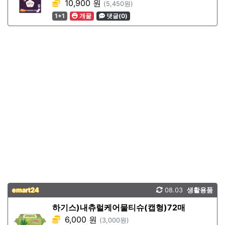
10,900 원
(5,450원)
1+1
개꿀
댓글(0)
emart24
08.03
생활용품
하기스)내츄럴케어물티슈(캡형)72매
6,000 원
(3,000원)