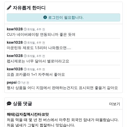
자유롭게 한마디
로그인이 필요합니다.
ksw1028
8개월, 4주 전
CU가 네이버페이랑 연동되니까 좋은 듯여
ksw1028
8개월, 4주 전
마운틴듀 제로도 1.5리터 나와줬으면....
ksw1028
8개월, 4주 전
펩시제로는 너무 달아서 별로더라고요
ksw1028
8개월, 4주 전
요즘 코카콜라 1+1 자주해서 좋아요
pepsi
1년 전
행사 상품들 어디 지점에서 판매하는건지도 표시되면 좋을거 같아요
상품 댓글
더보기
해태)감자칩멕시칸타코맛
처음 먹을 때 몇 년 전 버스에서 마주친 외국인 암내가 떠올랐습니다.
처음 냄새가 그렇지 짭잘하니 맛있습니다.