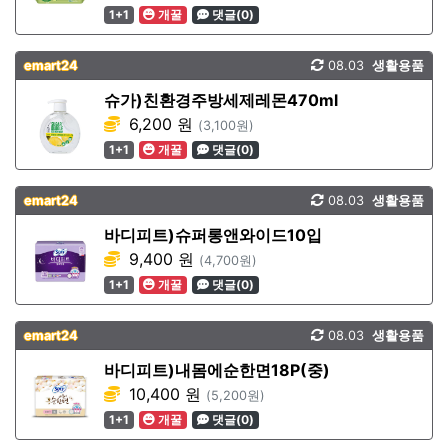
1+1
개꿀
댓글(0)
emart24
08.03
생활용품
슈가)친환경주방세제레몬470ml
6,200 원
(3,100원)
1+1
개꿀
댓글(0)
emart24
08.03
생활용품
바디피트)슈퍼롱앤와이드10입
9,400 원
(4,700원)
1+1
개꿀
댓글(0)
emart24
08.03
생활용품
바디피트)내몸에순한면18P(중)
10,400 원
(5,200원)
1+1
개꿀
댓글(0)