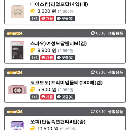
디어스킨)리얼모달14입(대)
8,600 원
(4,300원)
1+1
개꿀
댓글(0)
emart24
08.10
생활용품
스파오)여성모달팬티M(검)
9,900 원
(4,950원)
1+1
개꿀
댓글(0)
emart24
08.10
생활용품
코코토토)프리미엄물티슈80매(캡)
5,900 원
(2,950원)
1+1
개꿀
댓글(0)
emart24
08.10
생활용품
쏘피)안심숙면팬티4입(중)
10,500 원
(5,250원)