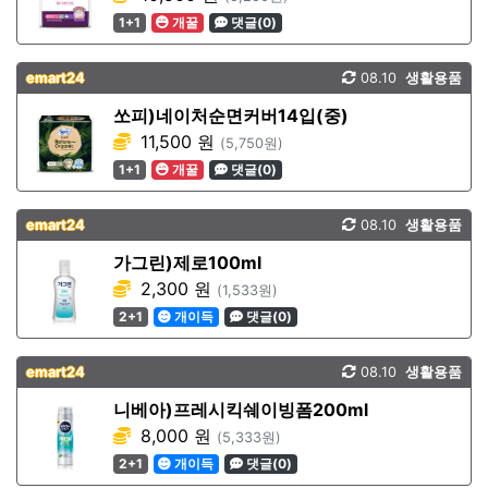
1+1
개꿀
댓글(0)
emart24
08.10
생활용품
쏘피)네이처순면커버14입(중)
11,500 원
(5,750원)
1+1
개꿀
댓글(0)
emart24
08.10
생활용품
가그린)제로100ml
2,300 원
(1,533원)
2+1
개이득
댓글(0)
emart24
08.10
생활용품
니베아)프레시킥쉐이빙폼200ml
8,000 원
(5,333원)
2+1
개이득
댓글(0)