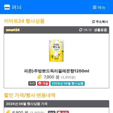
펴늬
메뉴
이마트24 행사상품
주소복사
emart24
08.10
생활용품
피죤)주방뽀드득리필레몬향1200ml
7,900 원
(3,950원)
1+1
개꿀
2026년 08월 행사상품
할인 가격/행사 변동내역
2024년 06월 행사상품 가격
6,900 원
(3,450원)
1+1
개꿀