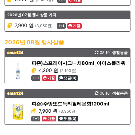
2026년 07월 행사상품 가격
7,900 원
(3,950원)
1+1
개꿀
2026년 08월 행사상품
emart24
08.10
생활용품
피죤)스프레이시그니처80ml_아이스플라워
4,200 원
(2,100원)
1+1
개꿀
댓글(0)
emart24
08.10
생활용품
피죤)주방뽀드득리필레몬향1200ml
7,900 원
(3,950원)
1+1
개꿀
댓글(0)