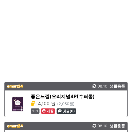
emart24
08.10
생활용품
좋은느낌)오리지널4P(수퍼롱)
4,100 원
(2,050원)
1+1
개꿀
댓글(0)
emart24
08.10
생활용품