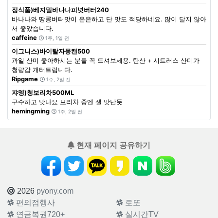
정식품)베지밀바나나피넛버터240
바나나와 땅콩버터맛이 은은하고 단 맛도 적당하네요. 많이 달지 않아
서 좋았습니다.
caffeine
1주, 1일 전
이그니스)바이탈자몽캔500
과일 산미 좋아하시는 분들 꼭 드셔보세용. 탄산 + 시트러스 산미가
청량감 개터트립니다.
Ripgame
1주, 2일 전
쟈뎅)청보리차500ML
구수하고 맛나요 보리차 중엔 젤 맛난듯
hemingming
1주, 2일 전
현재 페이지 공유하기
2026
pyony.com
편의점행사
로또
연금복권720+
실시간TV