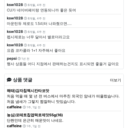
ksw1028
8개월, 4주 전
CU가 네이버페이랑 연동되니까 좋은 듯여
ksw1028
8개월, 4주 전
마운틴듀 제로도 1.5리터 나와줬으면....
ksw1028
8개월, 4주 전
펩시제로는 너무 달아서 별로더라고요
ksw1028
8개월, 4주 전
요즘 코카콜라 1+1 자주해서 좋아요
pepsi
1년 전
행사 상품들 어디 지점에서 판매하는건지도 표시되면 좋을거 같아요
상품 댓글
더보기
해태)감자칩멕시칸타코맛
처음 먹을 때 몇 년 전 버스에서 마주친 외국인 암내가 떠올랐습니다.
처음 냄새가 그렇지 짭잘하니 맛있습니다.
caffeine
1주, 1일 전
농심)포테토칩엽떡로제맛55g(16)
단짠인데 은근히 매운맛이 나네요.
caffeine
1주, 1일 전