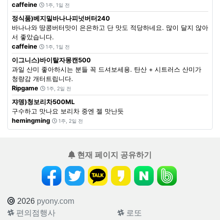
caffeine
1주, 1일 전
정식품)베지밀바나나피넛버터240
바나나와 땅콩버터맛이 은은하고 단 맛도 적당하네요. 많이 달지 않아
서 좋았습니다.
caffeine
1주, 1일 전
이그니스)바이탈자몽캔500
과일 산미 좋아하시는 분들 꼭 드셔보세용. 탄산 + 시트러스 산미가
청량감 개터트립니다.
Ripgame
1주, 2일 전
쟈뎅)청보리차500ML
구수하고 맛나요 보리차 중엔 젤 맛난듯
hemingming
1주, 2일 전
현재 페이지 공유하기
2026
pyony.com
편의점행사
로또