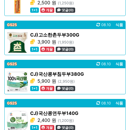
2,500 원
(1,250원)
1+1
개꿀
댓글(0)
GS25
08.10
식품
CJ)고소한촌두부300G
3,900 원
(1,950원)
1+1
개꿀
댓글(0)
GS25
08.10
식품
CJ)국산콩부침두부380G
5,900 원
(2,950원)
1+1
개꿀
댓글(0)
GS25
08.10
식품
CJ)국산콩연두부140G
2,400 원
(1,200원)
1+1
개꿀
댓글(0)