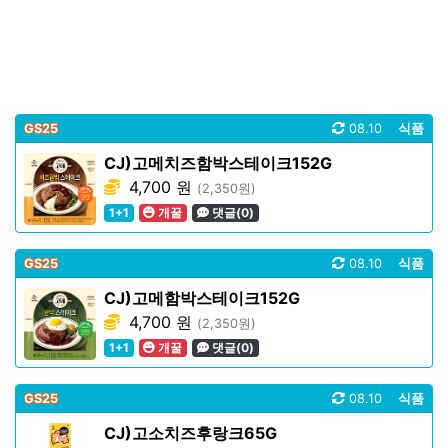
GS25
08.10
식품
CJ)고메치즈함박스테이크152G
4,700 원
(2,350원)
1+1
개꿀
댓글(0)
GS25
08.10
식품
CJ)고메함박스테이크152G
4,700 원
(2,350원)
1+1
개꿀
댓글(0)
GS25
08.10
식품
CJ)고소치즈후랑크65G