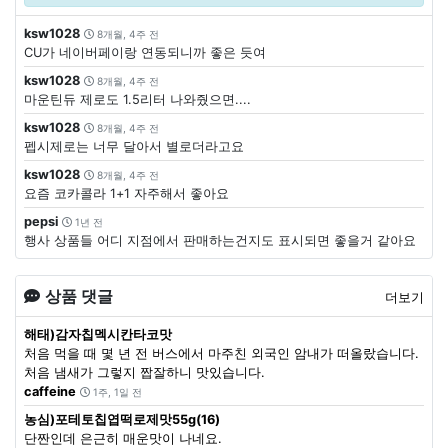
ksw1028
8개월, 4주 전
CU가 네이버페이랑 연동되니까 좋은 듯여
ksw1028
8개월, 4주 전
마운틴듀 제로도 1.5리터 나와줬으면....
ksw1028
8개월, 4주 전
펩시제로는 너무 달아서 별로더라고요
ksw1028
8개월, 4주 전
요즘 코카콜라 1+1 자주해서 좋아요
pepsi
1년 전
행사 상품들 어디 지점에서 판매하는건지도 표시되면 좋을거 같아요
상품 댓글
더보기
해태)감자칩멕시칸타코맛
처음 먹을 때 몇 년 전 버스에서 마주친 외국인 암내가 떠올랐습니다.
처음 냄새가 그렇지 짭잘하니 맛있습니다.
caffeine
1주, 1일 전
농심)포테토칩엽떡로제맛55g(16)
단짠인데 은근히 매운맛이 나네요.