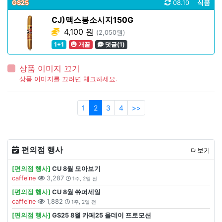
GS25
08.10
식품
CJ)맥스봉소시지150G
4,100 원
(2,050원)
1+1
개꿀
댓글(1)
상품 이미지 끄기
상품 이미지를 끄려면 체크하세요.
1
2
3
4
>>
편의점 행사
더보기
[편의점 행사]
CU 8월 모아보기
caffeine
3,287
1주, 2일 전
[편의점 행사]
CU 8월 쓔퍼세일
caffeine
1,882
1주, 2일 전
[편의점 행사]
GS25 8월 카페25 올데이 프로모션