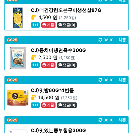
CJ)더건강한오븐구이생선살87G
4,500 원
(2,250원)
1+1
개꿀
댓글(0)
GS25
08.10
식품
CJ)동치미냉면육수300G
2,500 원
(1,250원)
1+1
개꿀
댓글(0)
GS25
08.10
식품
CJ)맛밤60G*4번들
14,500 원
(7,250원)
1+1
개꿀
댓글(0)
GS25
08.10
식품
CJ)맛있는콩부침용300G