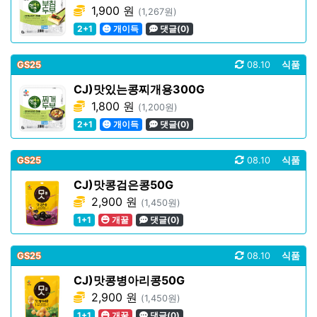
1,900 원
(1,267원)
2+1
개이득
댓글(0)
GS25
08.10
식품
CJ)맛있는콩찌개용300G
1,800 원
(1,200원)
2+1
개이득
댓글(0)
GS25
08.10
식품
CJ)맛콩검은콩50G
2,900 원
(1,450원)
1+1
개꿀
댓글(0)
GS25
08.10
식품
CJ)맛콩병아리콩50G
2,900 원
(1,450원)
1+1
개꿀
댓글(0)