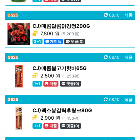
GS25
08.10
식품
CJ)매콤달콤닭강정200G
7,800 원
(5,200원)
2+1
개이득
댓글(0)
GS25
08.10
식품
CJ)매콤불고기핫바65G
2,500 원
(1,250원)
1+1
개꿀
댓글(0)
GS25
08.10
식품
CJ)맥스봉갈릭후랑크80G
2,900 원
(1,450원)
1+1
개꿀
댓글(0)