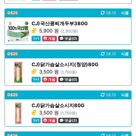
GS25
08.10
식품
CJ)국산콩찌개두부380G
5,900 원
(2,950원)
1+1
개꿀
댓글(0)
GS25
08.10
식품
CJ)닭가슴살소시지(청양)80G
3,500 원
(1,750원)
1+1
개꿀
댓글(0)
GS25
08.10
식품
CJ)닭가슴살소시지80G
3,500 원
(1,750원)
1+1
개꿀
댓글(3)
GS25
08.10
식품