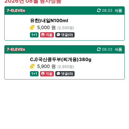
2026년 08월 행사상품
7-ELEVEn
08.03
식품
유한)내일N100ml
5,000 원
(2,500원)
1+1
개꿀
댓글(0)
7-ELEVEn
08.03
식품
CJ)국산콩두부(찌개용)380g
5,900 원
(2,950원)
1+1
개꿀
댓글(0)