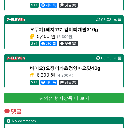
2+1
개이득
댓글(0)
7-ELEVEn
08.03
식품
오뚜기)돼지고기김치찌개밥310g
5,400 원
(3,600원)
2+1
개이득
댓글(0)
7-ELEVEn
08.03
식품
바이오)오징어카츠청양마요맛40g
6,300 원
(4,200원)
2+1
개이득
댓글(0)
편의점 행사상품 더 보기
댓글
No comments