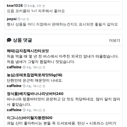
ksw1028
8개월, 3주 전
요즘 코카콜라 1+1 자주해서 좋아요
pepsi
1년 전
행사 상품들 어디 지점에서 판매하는건지도 표시되면 좋을거 같아요
상품 댓글
더보기
해태)감자칩멕시칸타코맛
처음 먹을 때 몇 년 전 버스에서 마주친 외국인 암내가 떠올랐습니다.
처음 냄새가 그렇지 짭잘하니 맛있습니다.
caffeine
4일, 18시간 전
농심)포테토칩엽떡로제맛55g(16)
단짠인데 은근히 매운맛이 나네요.
caffeine
4일, 18시간 전
정식품)베지밀바나나피넛버터240
바나나와 땅콩버터맛이 은은하고 단 맛도 적당하네요. 많이 달지 않아
서 좋았습니다.
caffeine
4일, 18시간 전
이그니스)바이탈자몽캔500
과일 산미 좋아하시는 분들 꼭 드셔보세용. 탄산 + 시트러스 산미가