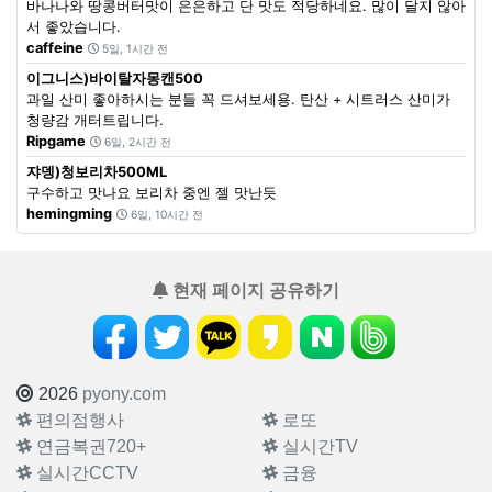
바나나와 땅콩버터맛이 은은하고 단 맛도 적당하네요. 많이 달지 않아
서 좋았습니다.
caffeine
5일, 1시간 전
이그니스)바이탈자몽캔500
과일 산미 좋아하시는 분들 꼭 드셔보세용. 탄산 + 시트러스 산미가
청량감 개터트립니다.
Ripgame
6일, 2시간 전
쟈뎅)청보리차500ML
구수하고 맛나요 보리차 중엔 젤 맛난듯
hemingming
6일, 10시간 전
현재 페이지 공유하기
2026
pyony.com
편의점행사
로또
연금복권720+
실시간TV
실시간CCTV
금융