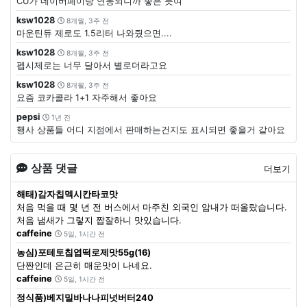
CU가 네이버페이랑 연동되니까 좋은 듯여
ksw1028
8개월, 3주 전
마운틴듀 제로도 1.5리터 나와줬으면....
ksw1028
8개월, 3주 전
펩시제로는 너무 달아서 별로더라고요
ksw1028
8개월, 3주 전
요즘 코카콜라 1+1 자주해서 좋아요
pepsi
1년 전
행사 상품들 어디 지점에서 판매하는건지도 표시되면 좋을거 같아요
상품 댓글
더보기
해태)감자칩멕시칸타코맛
처음 먹을 때 몇 년 전 버스에서 마주친 외국인 암내가 떠올랐습니다.
처음 냄새가 그렇지 짭잘하니 맛있습니다.
caffeine
5일, 1시간 전
농심)포테토칩엽떡로제맛55g(16)
단짠인데 은근히 매운맛이 나네요.
caffeine
5일, 1시간 전
정식품)베지밀바나나피넛버터240