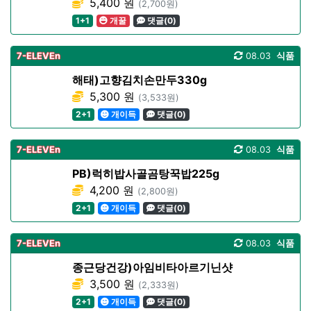
5,400 원
(2,700원)
1+1
개꿀
댓글(0)
7-ELEVEn
08.03
식품
해태)고향김치손만두330g
5,300 원
(3,533원)
2+1
개이득
댓글(0)
7-ELEVEn
08.03
식품
PB)럭히밥사골곰탕꾹밥225g
4,200 원
(2,800원)
2+1
개이득
댓글(0)
7-ELEVEn
08.03
식품
종근당건강)아임비타아르기닌샷
3,500 원
(2,333원)
2+1
개이득
댓글(0)