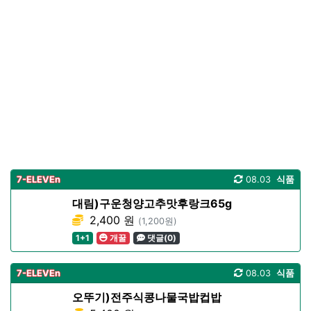
7-ELEVEn
08.03
식품
대림)구운청양고추맛후랑크65g
2,400 원
(1,200원)
1+1
개꿀
댓글(0)
7-ELEVEn
08.03
식품
오뚜기)전주식콩나물국밥컵밥