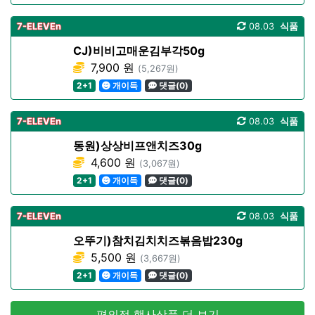
7-ELEVEn
08.03
식품
CJ)비비고매운김부각50g
7,900 원
(5,267원)
2+1
개이득
댓글(0)
7-ELEVEn
08.03
식품
동원)상상비프앤치즈30g
4,600 원
(3,067원)
2+1
개이득
댓글(0)
7-ELEVEn
08.03
식품
오뚜기)참치김치치즈볶음밥230g
5,500 원
(3,667원)
2+1
개이득
댓글(0)
편의점 행사상품 더 보기