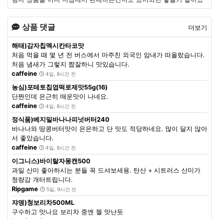
상품 댓글
더보기
해태)감자칩멕시칸타코맛
처음 먹을 때 몇 년 전 버스에서 마주친 외국인 암내가 떠올랐습니다.
처음 냄새가 그렇지 짭잘하니 맛있습니다.
caffeine
4일, 8시간 전
농심)포테토칩엽떡로제맛55g(16)
단짠인데 은근히 매운맛이 나네요.
caffeine
4일, 8시간 전
정식품)베지밀바나나피넛버터240
바나나와 땅콩버터맛이 은은하고 단 맛도 적당하네요. 많이 달지 않아
서 좋았습니다.
caffeine
4일, 8시간 전
이그니스)바이탈자몽캔500
과일 산미 좋아하시는 분들 꼭 드셔보세용. 탄산 + 시트러스 산미가
청량감 개터트립니다.
Ripgame
5일, 9시간 전
쟈뎅)청보리차500ML
구수하고 맛나요 보리차 중엔 젤 맛난듯