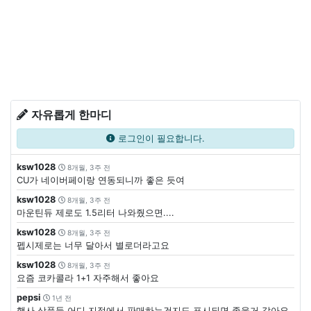
자유롭게 한마디
로그인이 필요합니다.
ksw1028
8개월, 3주 전
CU가 네이버페이랑 연동되니까 좋은 듯여
ksw1028
8개월, 3주 전
마운틴듀 제로도 1.5리터 나와줬으면....
ksw1028
8개월, 3주 전
펩시제로는 너무 달아서 별로더라고요
ksw1028
8개월, 3주 전
요즘 코카콜라 1+1 자주해서 좋아요
pepsi
1년 전
행사 상품들 어디 지점에서 판매하는건지도 표시되면 좋을거 같아요