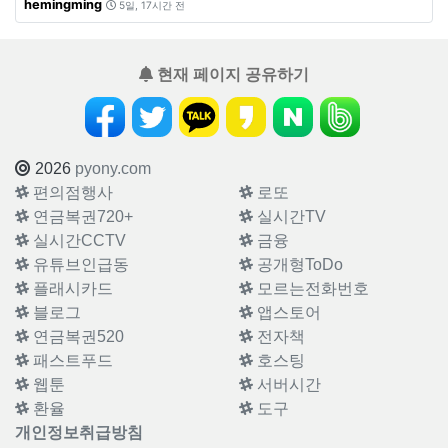
hemingming
5일, 17시간 전
현재 페이지 공유하기
2026
pyony.com
편의점행사
로또
연금복권720+
실시간TV
실시간CCTV
금융
유튜브인급동
공개형ToDo
플래시카드
모르는전화번호
블로그
앱스토어
연금복권520
전자책
패스트푸드
호스팅
웹툰
서버시간
환율
도구
개인정보취급방침