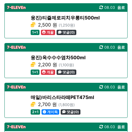
7-ELEVEn
08.03
음료
웅진)티즐제로피치우롱티500ml
2,500 원
(1,250원)
1+1
개꿀
댓글(0)
7-ELEVEn
08.03
음료
웅진)옥수수수염차500ml
2,200 원
(1,100원)
1+1
개꿀
댓글(0)
7-ELEVEn
08.03
음료
매일)바리스타라떼PET475ml
2,700 원
(1,800원)
2+1
개이득
댓글(0)
7-ELEVEn
08.03
음료