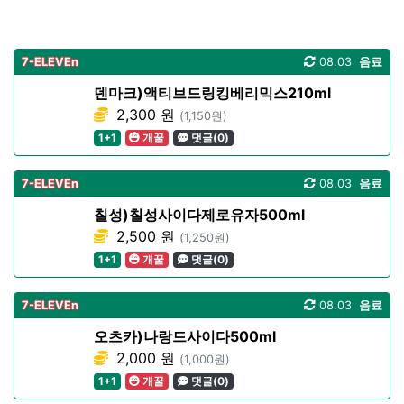
7-ELEVEn
08.03
음료
덴마크)액티브드링킹베리믹스210ml
2,300 원
(1,150원)
1+1
개꿀
댓글(0)
7-ELEVEn
08.03
음료
칠성)칠성사이다제로유자500ml
2,500 원
(1,250원)
1+1
개꿀
댓글(0)
7-ELEVEn
08.03
음료
오츠카)나랑드사이다500ml
2,000 원
(1,000원)
1+1
개꿀
댓글(0)