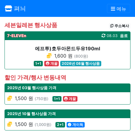
펴늬
메뉴
세븐일레븐 행사상품
주소복사
7-ELEVEn
08.03
음료
에프투)호두아몬드두유190ml
1,600 원
(800원)
1+1
개꿀
2026년 08월 행사상품
할인 가격/행사 변동내역
2025년 03월 행사상품 가격
1,500 원
(750원)
1+1
개꿀
2025년 10월 행사상품 가격
1,500 원
(1,000원)
2+1
개이득