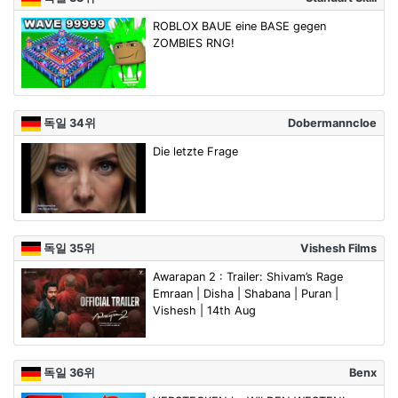
ROBLOX BAUE eine BASE gegen
ZOMBIES RNG!
독일 34위
Dobermanncloe
Die letzte Frage
독일 35위
Vishesh Films
Awarapan 2 : Trailer: Shivam’s Rage
Emraan | Disha | Shabana | Puran |
Vishesh | 14th Aug
독일 36위
Benx