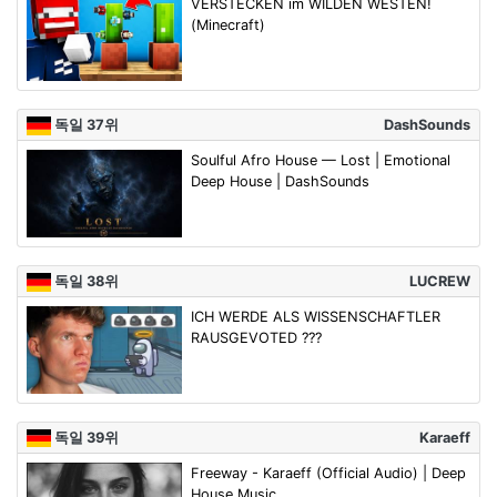
VERSTECKEN im WILDEN WESTEN!
(Minecraft)
독일 37위
DashSounds
Soulful Afro House — Lost | Emotional
Deep House | DashSounds
독일 38위
LUCREW
ICH WERDE ALS WISSENSCHAFTLER
RAUSGEVOTED ???
독일 39위
Karaeff
Freeway - Karaeff (Official Audio) | Deep
House Music