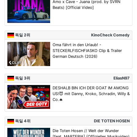
Amo x Cave - Juana (prod. by SVRN
Beats) [Official Video]
독일 2위
KinoCheck Comedy
Oma fährt in den Urlaub! -
STECKERLFISCHFIASKO Clip & Trailer
German Deutsch (2026)
독일 3위
EliasN97
DESHALB BIN ICH DER GOAT IM AMONG
US!😈 mit Danny, Kroko, Schradin, Willy &
Co.🔥
독일 4위
DIE TOTEN HOSEN
Die Toten Hosen // Welt der Wunder
[feat. MARTERIA] (Offizielles Musikvideo)