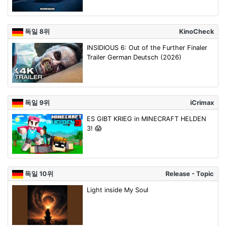
독일 8위
KinoCheck
INSIDIOUS 6: Out of the Further Finaler
Trailer German Deutsch (2026)
독일 9위
iCrimax
ES GIBT KRIEG in MINECRAFT HELDEN
3! 😱
독일 10위
Release - Topic
Light inside My Soul