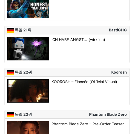
독일 21위
BastiGHG
ICH HABE ANGST... (wirklich)
독일 22위
Koorosh
KOOROSH – Fiancée (Official Visual)
독일 23위
Phantom Blade Zero
Phantom Blade Zero – Pre-Order Teaser