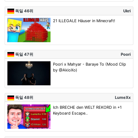
독일 46위
Ukri
21 ILLEGALE Häuser in Minecraft!
독일 47위
Poori
Poori x Mahyar - Baraye To (Mood Clip
by @AkioXo)
독일 48위
LumeXx
Ich BRECHE den WELT REKORD in +1
Keyboard Escape..