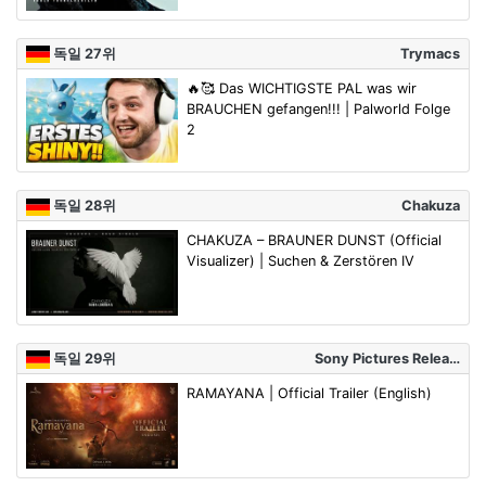
독일 27위
Trymacs
🔥🥰 Das WICHTIGSTE PAL was wir
BRAUCHEN gefangen!!! | Palworld Folge
2
독일 28위
Chakuza
CHAKUZA – BRAUNER DUNST (Official
Visualizer) | Suchen & Zerstören IV
독일 29위
Sony Pictures Relea…
RAMAYANA | Official Trailer (English)