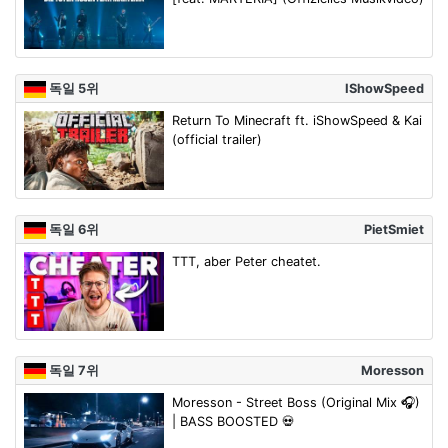
독일 5위
IShowSpeed
Return To Minecraft ft. iShowSpeed & Kai
(official trailer)
독일 6위
PietSmiet
TTT, aber Peter cheatet.
독일 7위
Moresson
Moresson - Street Boss (Original Mix 🎧)
| BASS BOOSTED 💀