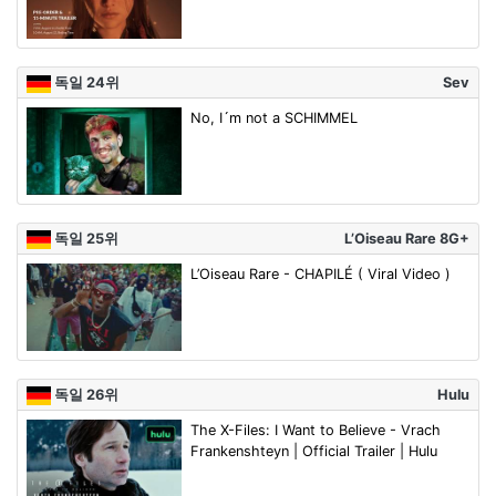
독일 24위
Sev
No, I´m not a SCHIMMEL
독일 25위
L’Oiseau Rare 8G+
L’Oiseau Rare - CHAPILÉ ( Viral Video )
독일 26위
Hulu
The X-Files: I Want to Believe - Vrach
Frankenshteyn | Official Trailer | Hulu