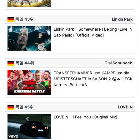
독일 43위
Linkin Park
Linkin Park - Somewhere I Belong (Live in
São Paulo) [Official Video]
독일 44위
Tisi Schubech
TRANSFERHAMMER und KAMPF um die
MEISTERSCHAFT in SAISON 2 😱🔥 1.FCK
Karriere Battle #3
독일 45위
LOVEIN
LOVEIN - I Feel You (Original Mix)