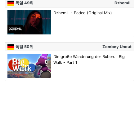
독일 49위
DzhemIL
DzhemIL - Faded (Original Mix)
독일 50위
Zombey Uncut
Die große Wanderung der Buben. | Big
Walk - Part 1