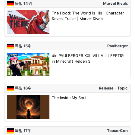
독일 14위
Marvel Rivals
The Hood: The World is His | Character
Reveal Trailer | Marvel Rivals
독일 15위
Paulberger
die PAULBERGER XXL VILLA ist FERTIG
in Minecraft Helden 3!
독일 16위
Release - Topic
The Inside My Soul
독일 17위
TeaserCon