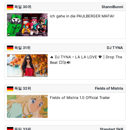
독일 30위
StanniBunni
ich gehe in die PAULBERGER MAFIA!
독일 31위
DJ TYNA
🔥 DJ TYNA – LA LA LOVE 💖 | Drop The
Beat 💥🚀🔊
독일 32위
Fields of Mistria
Fields of Mistria 1.0 Official Trailer
독일 33위
Standart Skill