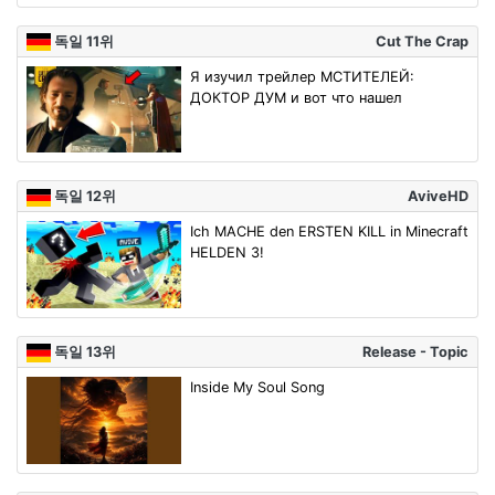
독일 11위
Cut The Crap
Я изучил трейлер МСТИТЕЛЕЙ:
ДОКТОР ДУМ и вот что нашел
독일 12위
AviveHD
Ich MACHE den ERSTEN KILL in Minecraft
HELDEN 3!
독일 13위
Release - Topic
Inside My Soul Song