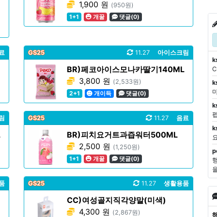
1,900 원
(950원)
1+1
개꿀
댓글(0)
료
GS25
11.27
아이스크림
k
BR)페코아이스모나카딸기140ML
3,800 원
(2,533원)
k
마
2+1
개이득
댓글(0)
k
림
GS25
11.27
음료
k
L
BR)피치요거트과즙워터500ML
2,500 원
(1,250원)
p
1+1
개꿀
댓글(0)
품
GS25
11.27
생활용품
CC)여성골지직각양말(미색)
4,300 원
(2,867원)