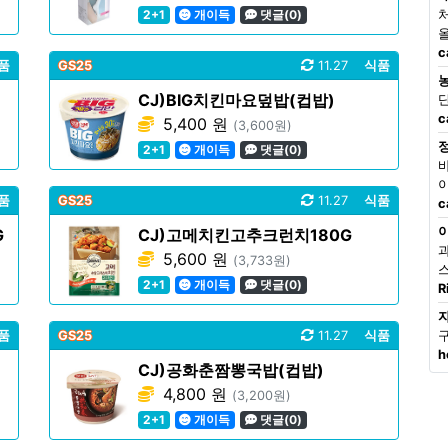
2+1
개이득
댓글(0)
c
품
GS25
11.27
식품
CJ)BIG치킨마요덮밥(컵밥)
c
5,400 원
(3,600원)
2+1
개이득
댓글(0)
품
GS25
11.27
식품
c
G
CJ)고메치킨고추크런치180G
5,600 원
(3,733원)
2+1
개이득
댓글(0)
R
품
GS25
11.27
식품
h
CJ)공화춘짬뽕국밥(컵밥)
4,800 원
(3,200원)
2+1
개이득
댓글(0)