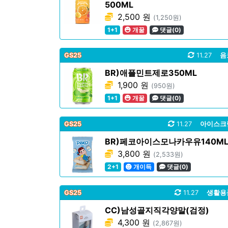
500ML
2,500 원
(1,250원)
1+1
개꿀
댓글(0)
GS25
11.27
음
BR)애플민트제로350ML
1,900 원
(950원)
1+1
개꿀
댓글(0)
GS25
11.27
아이스크
BR)페코아이스모나카우유140M
3,800 원
(2,533원)
2+1
개이득
댓글(0)
GS25
11.27
생활용
CC)남성골지직각양말(검정)
4,300 원
(2,867원)