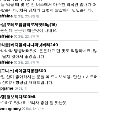
처음 먹을 때 몇 년 전 버스에서 마주친 외국인 암내가 떠
올랐습니다. 처음 냄새가 그렇지 짭잘하니 맛있습니다.
affeine
3일, 23시간 전
농심)포테토칩엽떡로제맛55g(16)
단짠인데 은근히 매운맛이 나네요.
affeine
3일, 23시간 전
정식품)베지밀바나나피넛버터240
바나나와 땅콩버터맛이 은은하고 단 맛도 적당하네요. 많
이 달지 않아서 좋았습니다.
affeine
3일, 23시간 전
이그니스)바이탈자몽캔500
과일 산미 좋아하시는 분들 꼭 드셔보세용. 탄산 + 시트러
스 산미가 청량감 개터트립니다.
ipgame
5일 전
쟈뎅)청보리차500ML
구수하고 맛나요 보리차 중엔 젤 맛난듯
emingming
5일, 8시간 전