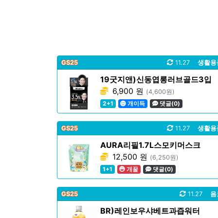
GS25
11.27
생활용
19굿지앤)신동엽롱러브골드3입
6,900 원
(4,600원)
2+1
개이득
댓글(0)
GS25
11.27
생활용
AURA리필1.7L스모키머스크
12,500 원
(6,250원)
1+1
개꿀
댓글(0)
GS25
11.27
음
BR)레인보우샤베트과즙워터