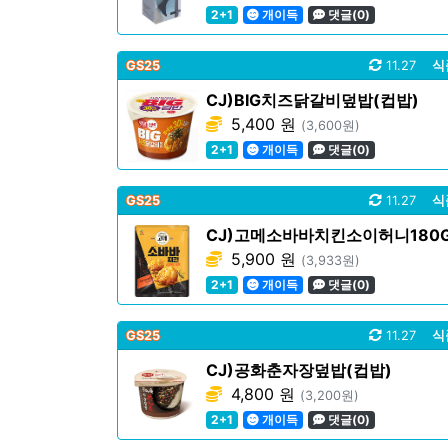
2+1
개이득
댓글(0)
GS25
11.27
식
CJ)BIG치즈닭갈비덮밥(컵밥)
5,400 원
(3,600원)
2+1
개이득
댓글(0)
GS25
11.27
식
CJ)고메소바바치킨소이허니180
5,900 원
(3,933원)
2+1
개이득
댓글(0)
GS25
11.27
식
CJ)공화춘자장덮밥(컵밥)
4,800 원
(3,200원)
2+1
개이득
댓글(0)