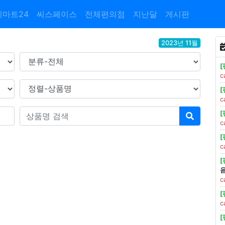
이마트24
씨스페이스
전체편의점
지난달
게시판
2023년 11월
c
c
c
c
c
c