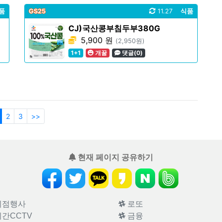
품
GS25
11.27
식품
CJ)국산콩부침두부380G
5,900 원
(2,950원)
1+1
개꿀
댓글(0)
2
3
>>
현재 페이지 공유하기
의점행사
로또
간CCTV
금융