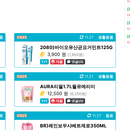
c
c
c
품
GS25
11.27
생활용품
c
2080)바이오유산균요거민트125G
3,900 원
(1,950원)
1+1
개꿀
댓글(0)
품
GS25
11.27
생활용품
AURA리필1.7L윌유메리미
12,500 원
(6,250원)
1+1
개꿀
댓글(0)
료
GS25
11.27
음료
BR)레인보우샤베트제로350ML