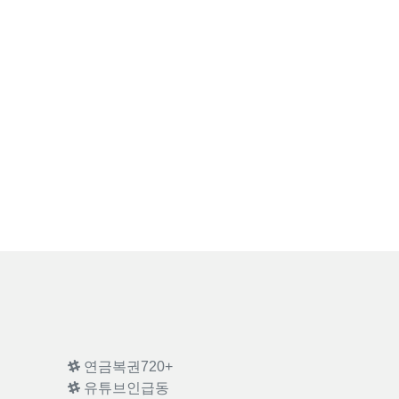
연금복권720+
유튜브인급동