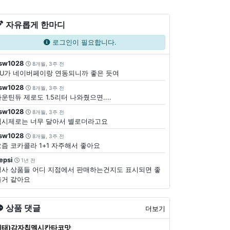
자유롭게 한마디
로그인이 필요합니다.
sw1028
8개월, 3주 전
CU가 네이버페이랑 연동되니까 좋은 듯여
sw1028
8개월, 3주 전
운틴듀 제로도 1.5리터 나와줬으면....
sw1028
8개월, 3주 전
펩시제로는 너무 달아서 별로더라고요
sw1028
8개월, 3주 전
요즘 코카콜라 1+1 자주해서 좋아요
epsi
1년 전
행사 상품들 어디 지점에서 판매하는건지도 표시되면 좋
을거 같아요
상품 댓글
더보기
해태)감자칩멕시칸타코맛