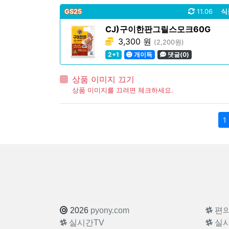
GS25
11.06
식
CJ)구이한판그릴스모크60G
3,300 원
(2,200원)
2+1
개이득
댓글(0)
상품 이미지 끄기
상품 이미지를 끄려면 체크하세요.
1
2026
pyony.com
편
실시간TV
실시