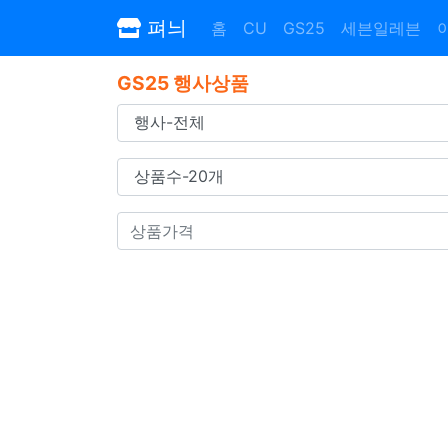
펴늬
홈
CU
GS25
세븐일레븐
GS25 행사상품