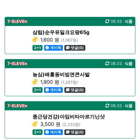
7-ELEVEn
08.03
식품
삼립)순우유밀크요팡65g
1,600 원
(1,067원)
2+1
개이득
댓글(0)
7-ELEVEn
08.03
식품
농심)배홍동비빔면큰사발
1,900 원
(1,267원)
2+1
개이득
댓글(0)
7-ELEVEn
08.03
식품
종근당건강)아임비타아르기닌샷
3,500 원
(2,333원)
2+1
개이득
댓글(0)