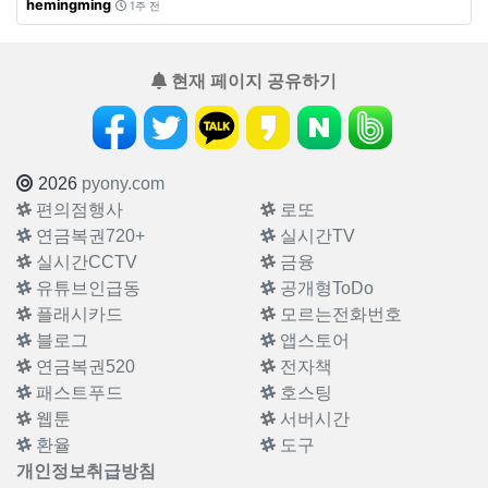
hemingming
1주 전
현재 페이지 공유하기
2026
pyony.com
편의점행사
로또
연금복권720+
실시간TV
실시간CCTV
금융
유튜브인급동
공개형ToDo
플래시카드
모르는전화번호
블로그
앱스토어
연금복권520
전자책
패스트푸드
호스팅
웹툰
서버시간
환율
도구
개인정보취급방침