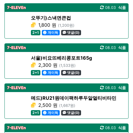
7-ELEVEn
08.03
식품
오뚜기)스낵면큰컵
1,800 원
(1,200원)
2+1
개이득
댓글(0)
7-ELEVEn
08.03
식품
서울)비요뜨베리콩포트165g
2,300 원
(1,533원)
2+1
개이득
댓글(0)
7-ELEVEn
08.03
식품
메드)RU21원데이팩하루두알멀티비타민
2,500 원
(1,667원)
2+1
개이득
댓글(0)
7-ELEVEn
08.03
식품