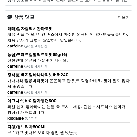
상품 댓글
더보기
해태)감자칩멕시칸타코맛
처음 먹을 때 몇 년 전 버스에서 마주친 외국인 암내가 떠올랐습니다.
처음 냄새가 그렇지 짭잘하니 맛있습니다.
caffeine
6일, 4시간 전
농심)포테토칩엽떡로제맛55g(16)
단짠인데 은근히 매운맛이 나네요.
caffeine
6일, 4시간 전
정식품)베지밀바나나피넛버터240
바나나와 땅콩버터맛이 은은하고 단 맛도 적당하네요. 많이 달지 않아
서 좋았습니다.
caffeine
6일, 4시간 전
이그니스)바이탈자몽캔500
과일 산미 좋아하시는 분들 꼭 드셔보세용. 탄산 + 시트러스 산미가
청량감 개터트립니다.
Ripgame
1주 전
쟈뎅)청보리차500ML
구수하고 맛나요 보리차 중엔 젤 맛난듯