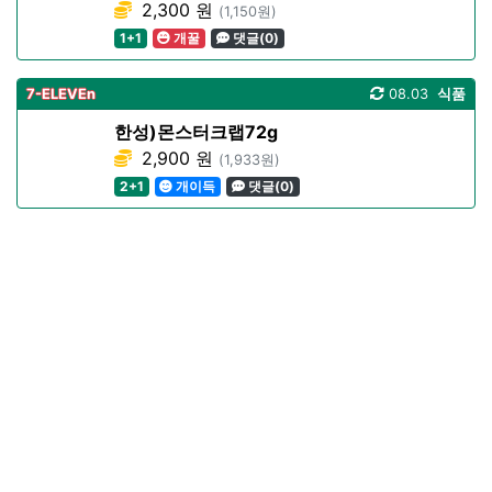
2,300 원
(1,150원)
1+1
개꿀
댓글(0)
7-ELEVEn
08.03
식품
한성)몬스터크랩72g
2,900 원
(1,933원)
2+1
개이득
댓글(0)