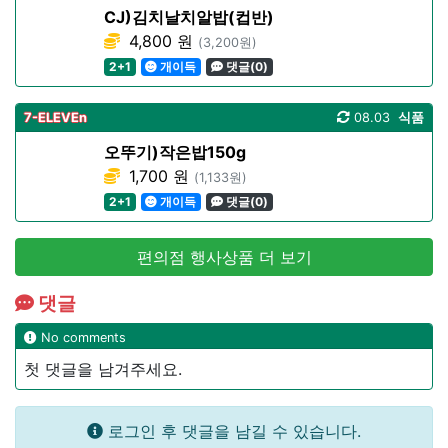
CJ)김치날치알밥(컵반)
4,800 원
(3,200원)
2+1
개이득
댓글(0)
7-ELEVEn
08.03
식품
오뚜기)작은밥150g
1,700 원
(1,133원)
2+1
개이득
댓글(0)
편의점 행사상품 더 보기
댓글
No comments
첫 댓글을 남겨주세요.
로그인 후 댓글을 남길 수 있습니다.