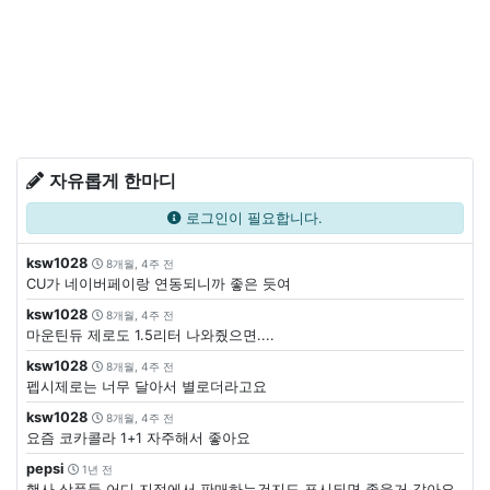
자유롭게 한마디
로그인이 필요합니다.
ksw1028
8개월, 4주 전
CU가 네이버페이랑 연동되니까 좋은 듯여
ksw1028
8개월, 4주 전
마운틴듀 제로도 1.5리터 나와줬으면....
ksw1028
8개월, 4주 전
펩시제로는 너무 달아서 별로더라고요
ksw1028
8개월, 4주 전
요즘 코카콜라 1+1 자주해서 좋아요
pepsi
1년 전
행사 상품들 어디 지점에서 판매하는건지도 표시되면 좋을거 같아요