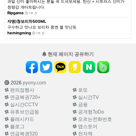
과일 산미 좋아하시는 분들 꼭 드셔보세용. 탄산 + 시트러스 산미가
청량감 개터트립니다.
Ripgame
1주 전
쟈뎅)청보리차500ML
구수하고 맛나요 보리차 중엔 젤 맛난듯
hemingming
1주 전
현재 페이지 공유하기
2026
pyony.com
편의점행사
로또
연금복권720+
실시간TV
실시간CCTV
금융
유튜브인급동
공개형ToDo
플래시카드
모르는전화번호
블로그
앱스토어
연금복권520
전자책