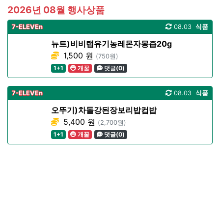
2026년 08월 행사상품
7-ELEVEn
08.03
식품
뉴트)비비랩유기농레몬자몽즙20g
1,500 원
(750원)
1+1
개꿀
댓글(0)
7-ELEVEn
08.03
식품
오뚜기)차돌강된장보리밥컵밥
5,400 원
(2,700원)
1+1
개꿀
댓글(0)