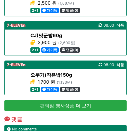
2,500 원
(1,667원)
2+1
개이득
댓글(0)
7-ELEVEn
08.03
식품
CJ)맛군밤60g
3,900 원
(2,600원)
2+1
개이득
댓글(0)
7-ELEVEn
08.03
식품
오뚜기)작은밥150g
1,700 원
(1,133원)
2+1
개이득
댓글(0)
편의점 행사상품 더 보기
댓글
No comments