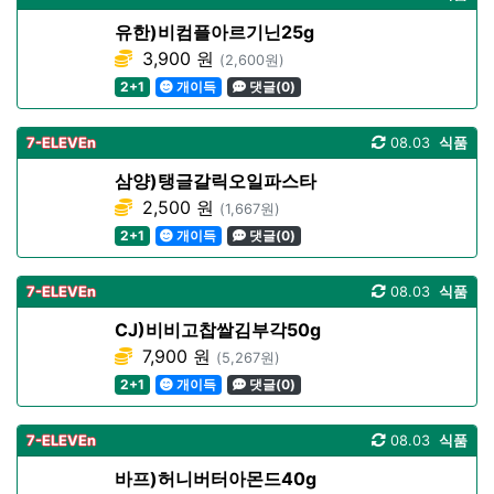
유한)비컴플아르기닌25g
3,900 원
(2,600원)
2+1
개이득
댓글(0)
7-ELEVEn
08.03
식품
삼양)탱글갈릭오일파스타
2,500 원
(1,667원)
2+1
개이득
댓글(0)
7-ELEVEn
08.03
식품
CJ)비비고찹쌀김부각50g
7,900 원
(5,267원)
2+1
개이득
댓글(0)
7-ELEVEn
08.03
식품
바프)허니버터아몬드40g