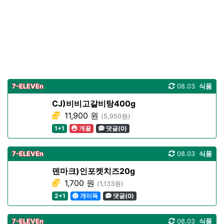
7-ELEVEn
08.03
식품
CJ)비비고갈비탕400g
11,900 원
(5,950원)
1+1
개꿀
댓글(0)
7-ELEVEn
08.03
식품
덴마크)인포켓치즈20g
1,700 원
(1,133원)
2+1
개이득
댓글(0)
7-ELEVEn
08.03
식품