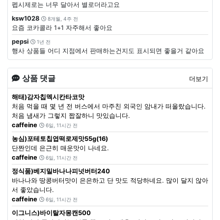
펩시제로는 너무 달아서 별로더라고요
ksw1028
8개월, 4주 전
요즘 코카콜라 1+1 자주해서 좋아요
pepsi
1년 전
행사 상품들 어디 지점에서 판매하는건지도 표시되면 좋을거 같아요
상품 댓글
더보기
해태)감자칩멕시칸타코맛
처음 먹을 때 몇 년 전 버스에서 마주친 외국인 암내가 떠올랐습니다.
처음 냄새가 그렇지 짭잘하니 맛있습니다.
caffeine
6일, 11시간 전
농심)포테토칩엽떡로제맛55g(16)
단짠인데 은근히 매운맛이 나네요.
caffeine
6일, 11시간 전
정식품)베지밀바나나피넛버터240
바나나와 땅콩버터맛이 은은하고 단 맛도 적당하네요. 많이 달지 않아
서 좋았습니다.
caffeine
6일, 11시간 전
이그니스)바이탈자몽캔500