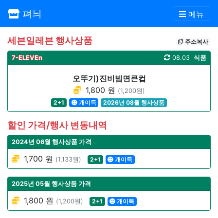
펴늬
메뉴
세븐일레븐 행사상품
주소복사
7-ELEVEn
08.03
식품
오뚜기)진비빔면큰컵
1,800 원
(1,200원)
2+1
개이득
2026년 08월 행사상품
할인 가격/행사 변동내역
2024년 06월 행사상품 가격
1,700 원
(1,133원)
2+1
개이득
2025년 05월 행사상품 가격
1,800 원
(1,200원)
2+1
개이득