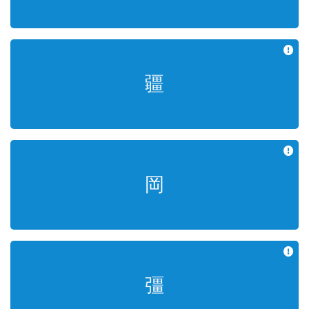
疆
지경 강
岡
산등성이 강
彊
굳셀 강