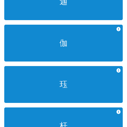
迦
부처이름 가
伽
절 가
珏
쌍옥 각
杆
몽둥이 간