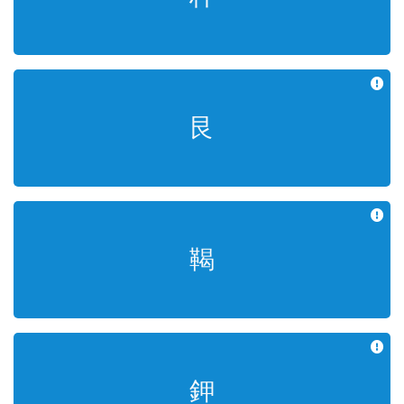
艮
괘이름 간
鞨
오랑캐이름 갈
鉀
갑옷 갑