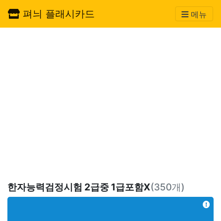
펴늬 플래시카드
메뉴
한자능력검정시험 2급중 1급포함X
(350개)