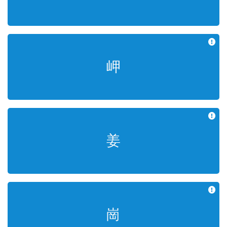
岬
곶(串) 갑
姜
성(姓) 강
崗
언덕 강