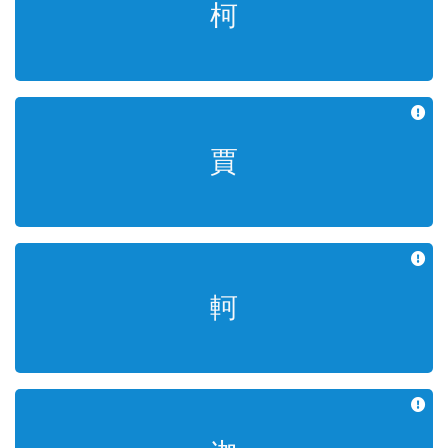
柯
가지 가
賈
성(姓) 가 | 장사 고
軻
수레/사람이름 가