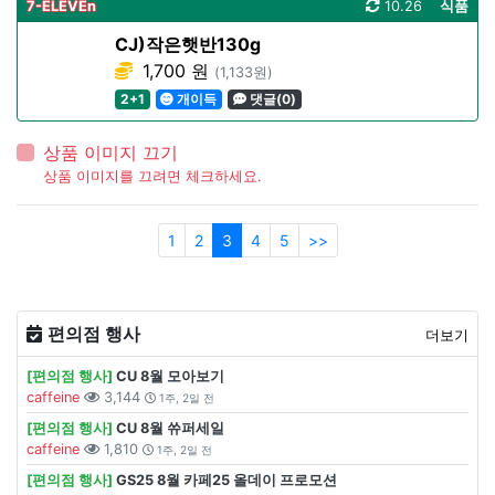
7-ELEVEn
10.26
식품
CJ)작은햇반130g
1,700 원
(1,133원)
2+1
개이득
댓글(0)
상품 이미지 끄기
상품 이미지를 끄려면 체크하세요.
1
2
3
4
5
>>
편의점 행사
더보기
[편의점 행사]
CU 8월 모아보기
caffeine
3,144
1주, 2일 전
[편의점 행사]
CU 8월 쓔퍼세일
caffeine
1,810
1주, 2일 전
[편의점 행사]
GS25 8월 카페25 올데이 프로모션