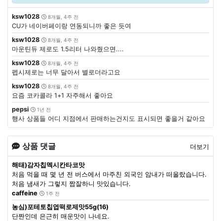
ksw1028
8개월, 4주 전
CU가 네이버페이랑 연동되니까 좋은 듯여
ksw1028
8개월, 4주 전
마운틴듀 제로도 1.5리터 나와줬으면....
ksw1028
8개월, 4주 전
펩시제로는 너무 달아서 별로더라고요
ksw1028
8개월, 4주 전
요즘 코카콜라 1+1 자주해서 좋아요
pepsi
1년 전
행사 상품들 어디 지점에서 판매하는건지도 표시되면 좋을거 같아요
상품 댓글
더보기
해태)감자칩멕시칸타코맛
처음 먹을 때 몇 년 전 버스에서 마주친 외국인 암내가 떠올랐습니다.
처음 냄새가 그렇지 짭잘하니 맛있습니다.
caffeine
1주 전
농심)포테토칩엽떡로제맛55g(16)
단짠인데 은근히 매운맛이 나네요.