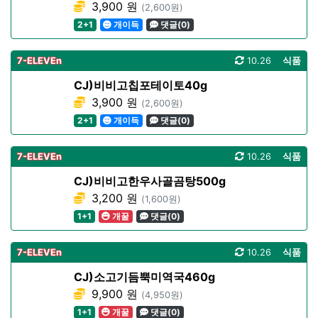
3,900 원
(2,600원)
2+1
개이득
댓글(0)
7-ELEVEn
10.26
식품
CJ)비비고칩포테이토40g
3,900 원
(2,600원)
2+1
개이득
댓글(0)
7-ELEVEn
10.26
식품
CJ)비비고한우사골곰탕500g
3,200 원
(1,600원)
1+1
개꿀
댓글(0)
7-ELEVEn
10.26
식품
CJ)소고기듬뿍미역국460g
9,900 원
(4,950원)
1+1
개꿀
댓글(0)