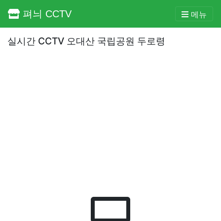
펴늬 CCTV
메뉴
실시간 CCTV 오대산 국립공원 두로령