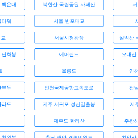
 백운대
북한산 국립공원 사패산
서
울타워
서울 반포대교
대교
서울시청광장
설악산 
 연화봉
에버랜드
오대산
트
울릉도
인천
안부두
인천국제공항고속도로
전남
마라도
제주 서귀포 성산일출봉
제
제주도 한라산
주왕산
 천왕봉
충남 태안 격렬비열도
치악산