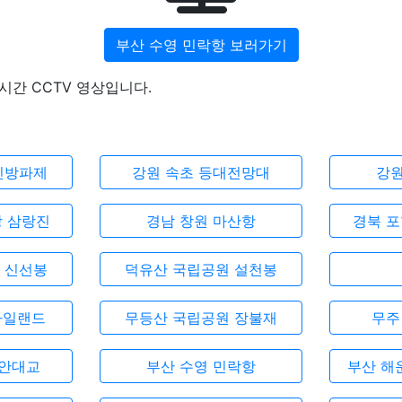
부산 수영 민락항 보러가기
시간 CCTV 영상입니다.
진방파제
강원 속초 등대전망대
강원
강 삼랑진
경남 창원 마산항
경북 포
 신선봉
덕유산 국립공원 설천봉
아일랜드
무등산 국립공원 장불재
무주
광안대교
부산 수영 민락항
부산 해