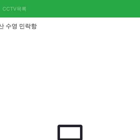
CCTV목록
부산 수영 민락항