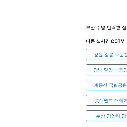
부산 수영 민락항 실
다른 실시간 CCTV
강원 강릉 주문
경남 밀양 낙동
계룡산 국립공원
롯데월드 매직
부산 광안리 