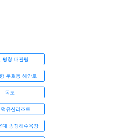
 평창 대관령
항 두호동 해안로
독도
 덕유산리조트
운대 송정해수욕장