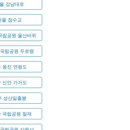
울 강남대로
서울 잠수교
국립공원 울산바위
 국립공원 두로령
 옹진 연평도
 신안 가거도
주 성산일출봉
 국립공원 절재
 국립공원 상원사