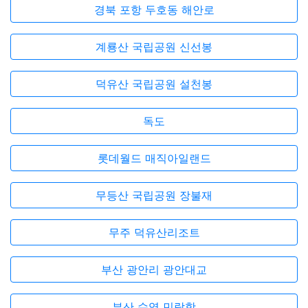
경북 포항 두호동 해안로
계룡산 국립공원 신선봉
덕유산 국립공원 설천봉
독도
롯데월드 매직아일랜드
무등산 국립공원 장불재
무주 덕유산리조트
부산 광안리 광안대교
부산 수영 민락항