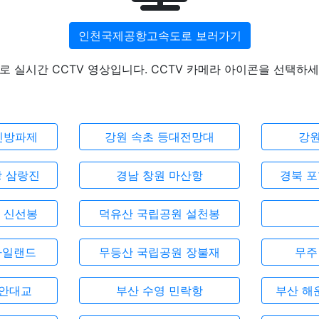
인천국제공항고속도로 보러가기
실시간 CCTV 영상입니다. CCTV 카메라 아이콘을 선택하세
진방파제
강원 속초 등대전망대
강원
강 삼랑진
경남 창원 마산항
경북 포
 신선봉
덕유산 국립공원 설천봉
아일랜드
무등산 국립공원 장불재
무주
광안대교
부산 수영 민락항
부산 해