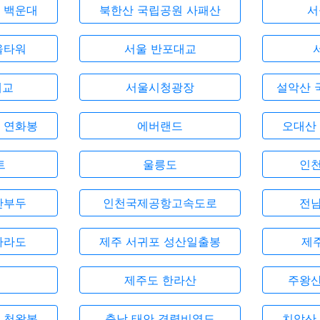
 백운대
북한산 국립공원 사패산
서
울타워
서울 반포대교
대교
서울시청광장
설악산 
 연화봉
에버랜드
오대산
트
울릉도
인천
안부두
인천국제공항고속도로
전남
마라도
제주 서귀포 성산일출봉
제
제주도 한라산
주왕산
 천왕봉
충남 태안 격렬비열도
치악산