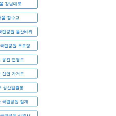
울 강남대로
서울 잠수교
국립공원 울산바위
 국립공원 두로령
 옹진 연평도
 신안 가거도
주 성산일출봉
 국립공원 절재
 국립공원 상원사