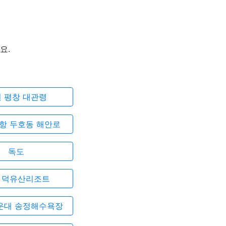
요.
 평창 대관령
항 두호동 해안로
독도
 덕유산리조트
운대 송정해수욕장