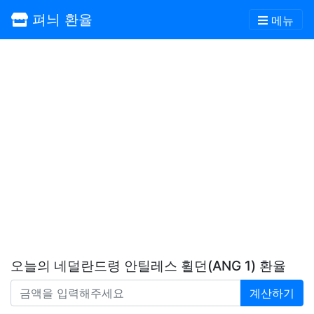
펴늬 환율
메뉴
오늘의 네덜란드령 안틸레스 휠던(ANG 1) 환율
계산하기