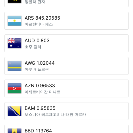
앙골라 콴자
ARS 845.20585
아르헨티나 페소
AUD 0.803
호주 달러
AWG 1.02044
아루바 플로린
AZN 0.96533
아제르바이잔 마나트
BAM 0.95835
보스니아 헤르체고비나 태환 마르카
BBD 1.13764