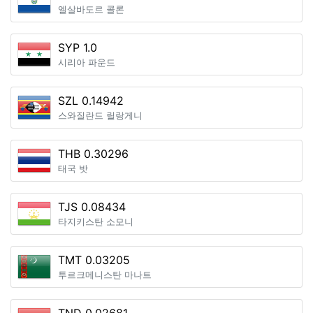
엘살바도르 콜론
SYP 1.0
시리아 파운드
SZL 0.14942
스와질란드 릴랑게니
THB 0.30296
태국 밧
TJS 0.08434
타지키스탄 소모니
TMT 0.03205
투르크메니스탄 마나트