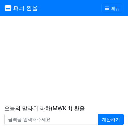
펴늬 환율
메뉴
오늘의 말라위 콰차(MWK 1) 환율
계산하기