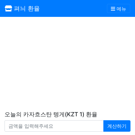
펴늬 환율
메뉴
오늘의 카자흐스탄 텡게(KZT 1) 환율
계산하기