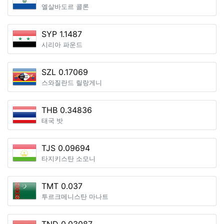
엘살바도르 콜론
SYP 1.1487
시리아 파운드
SZL 0.17069
스와질란드 릴랑게니
THB 0.34836
태국 밧
TJS 0.09694
타지키스탄 소모니
TMT 0.037
투르크메니스탄 마나트