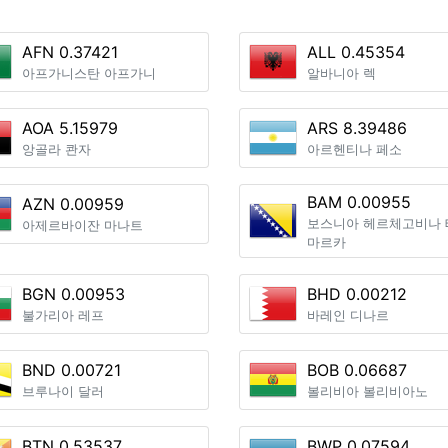
AFN 0.37421
ALL 0.45354
아프가니스탄 아프가니
알바니아 렉
AOA 5.15979
ARS 8.39486
앙골라 콴자
아르헨티나 페소
BAM 0.00955
AZN 0.00959
보스니아 헤르체고비나 
아제르바이잔 마나트
마르카
BGN 0.00953
BHD 0.00212
불가리아 레프
바레인 디나르
BND 0.00721
BOB 0.06687
브루나이 달러
볼리비아 볼리비아노
BTN 0.53537
BWP 0.07594