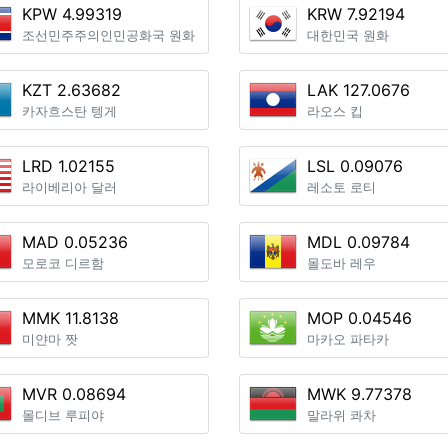
KPW 4.99319
KRW 7.92194
조선민주주의인민공화국 원화
대한민국 원화
KZT 2.63682
LAK 127.0676
카자흐스탄 텡게
라오스 킵
LRD 1.02155
LSL 0.09076
라이베리아 달러
레소토 로티
MAD 0.05236
MDL 0.09784
모로코 디르함
몰도바 레우
MMK 11.8138
MOP 0.04546
미얀마 짯
마카오 파타카
MVR 0.08694
MWK 9.77378
몰디브 루피야
말라위 콰차