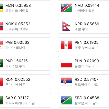
MZN 0.35958
NAD 0.09144
모잠비크 메티칼
나미비아 달러
NOK 0.05352
NPR 0.85659
노르웨이 크로네
네팔 루피
PAB 0.00563
PEN 0.01905
파나마 발보아
페루 누에보솔
PKR 1.56315
PLN 0.02093
파키스탄 루피
폴란드 즈워티
RON 0.02552
RSD 0.57407
루마니아 레우
세르비아 디나르
SAR 0.02127
SBD 0.04538
사우디아라비아 리얄
솔로몬 제도 달러