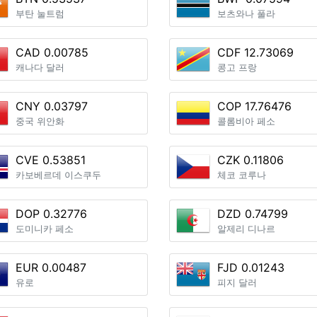
부탄 눌트럼
보츠와나 풀라
CAD 0.00785
CDF 12.73069
캐나다 달러
콩고 프랑
CNY 0.03797
COP 17.76476
중국 위안화
콜롬비아 페소
CVE 0.53851
CZK 0.11806
카보베르데 이스쿠두
체코 코루나
DOP 0.32776
DZD 0.74799
도미니카 페소
알제리 디나르
EUR 0.00487
FJD 0.01243
유로
피지 달러