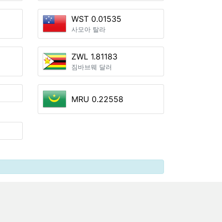
WST 0.01535
사모아 탈라
ZWL 1.81183
짐바브웨 달러
MRU 0.22558