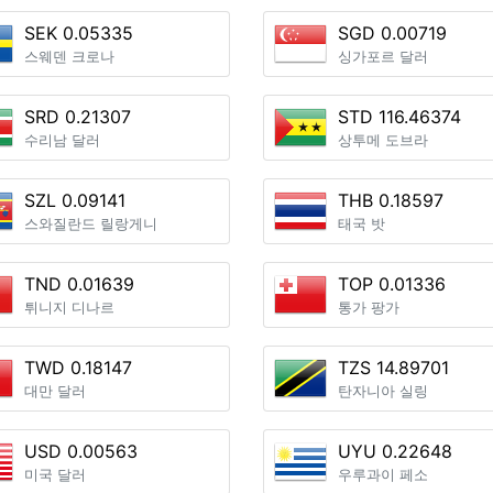
SEK 0.05335
SGD 0.00719
스웨덴 크로나
싱가포르 달러
SRD 0.21307
STD 116.46374
수리남 달러
상투메 도브라
SZL 0.09141
THB 0.18597
스와질란드 릴랑게니
태국 밧
TND 0.01639
TOP 0.01336
튀니지 디나르
통가 팡가
TWD 0.18147
TZS 14.89701
대만 달러
탄자니아 실링
USD 0.00563
UYU 0.22648
미국 달러
우루과이 페소