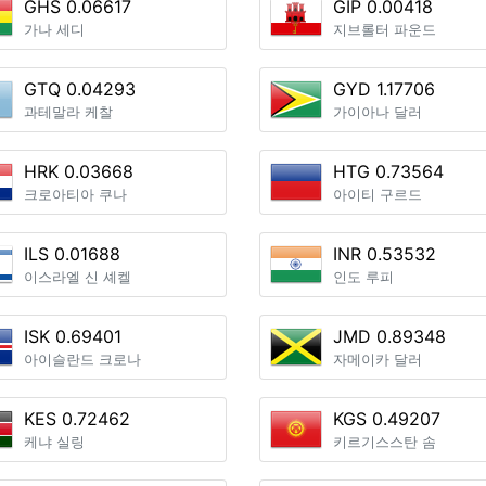
GHS 0.06617
GIP 0.00418
가나 세디
지브롤터 파운드
GTQ 0.04293
GYD 1.17706
과테말라 케찰
가이아나 달러
HRK 0.03668
HTG 0.73564
크로아티아 쿠나
아이티 구르드
ILS 0.01688
INR 0.53532
이스라엘 신 셰켈
인도 루피
ISK 0.69401
JMD 0.89348
아이슬란드 크로나
자메이카 달러
KES 0.72462
KGS 0.49207
케냐 실링
키르기스스탄 솜