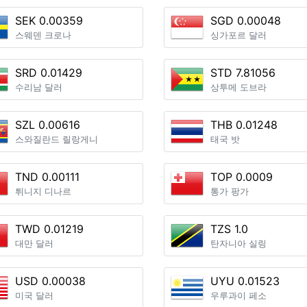
SEK 0.00359
SGD 0.00048
스웨덴 크로나
싱가포르 달러
SRD 0.01429
STD 7.81056
수리남 달러
상투메 도브라
SZL 0.00616
THB 0.01248
스와질란드 릴랑게니
태국 밧
TND 0.00111
TOP 0.0009
튀니지 디나르
통가 팡가
TWD 0.01219
TZS 1.0
대만 달러
탄자니아 실링
USD 0.00038
UYU 0.01523
미국 달러
우루과이 페소