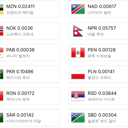
MZN 0.02411
NAD 0.00617
모잠비크 메티칼
나미비아 달러
NOK 0.0036
NPR 0.05757
노르웨이 크로네
네팔 루피
PAB 0.00038
PEN 0.00128
파나마 발보아
페루 누에보솔
PKR 0.10496
PLN 0.00141
파키스탄 루피
폴란드 즈워티
RON 0.00172
RSD 0.03844
루마니아 레우
세르비아 디나르
SAR 0.00142
SBD 0.00304
사우디아라비아 리얄
솔로몬 제도 달러