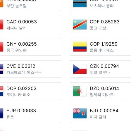
부탄 눌트럼
보츠와나 풀라
CAD 0.00053
CDF 0.85283
캐나다 달러
콩고 프랑
CNY 0.00255
COP 1.19259
중국 위안화
콜롬비아 페소
CVE 0.03612
CZK 0.00794
카보베르데 이스쿠두
체코 코루나
DOP 0.02203
DZD 0.05014
도미니카 페소
알제리 디나르
EUR 0.00033
FJD 0.00084
유로
피지 달러