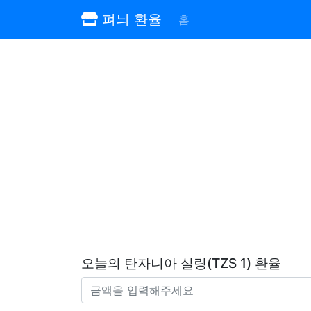
펴늬 환율
홈
오늘의 탄자니아 실링(TZS 1) 환율