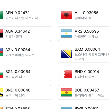
AFN 0.02472
ALL 0.03055
아프가니스탄 아프가니
알바니아 렉
AOA 0.34642
ARS 0.56595
앙골라 콴자
아르헨티나 페소
BAM 0.00064
AZN 0.00064
보스니아 헤르체고비나 
아제르바이잔 마나트
마르카
BGN 0.00064
BHD 0.00014
불가리아 레프
바레인 디나르
BND 0.00048
BOB 0.00457
브루나이 달러
볼리비아 볼리비아노
BTN 0.03598
BWP 0.00511