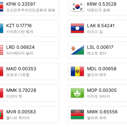
KPW 0.33597
KRW 0.53528
조선민주주의인민공화국 원화
대한민국 원화
KZT 0.17716
LAK 8.54241
카자흐스탄 텡게
라오스 킵
LRD 0.06824
LSL 0.00617
라이베리아 달러
레소토 로티
MAD 0.00353
MDL 0.00658
모로코 디르함
몰도바 레우
MMK 0.79228
MOP 0.00305
미얀마 짯
마카오 파타카
MVR 0.00583
MWK 0.65556
몰디브 루피야
말라위 콰차