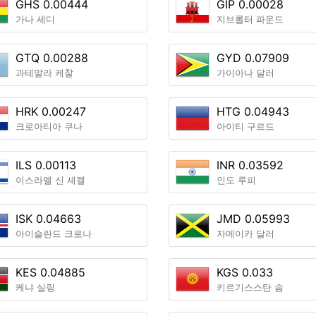
GHS 0.00444
GIP 0.00028
가나 세디
지브롤터 파운드
GTQ 0.00288
GYD 0.07909
과테말라 케찰
가이아나 달러
HRK 0.00247
HTG 0.04943
크로아티아 쿠나
아이티 구르드
ILS 0.00113
INR 0.03592
이스라엘 신 셰켈
인도 루피
ISK 0.04663
JMD 0.05993
아이슬란드 크로나
자메이카 달러
KES 0.04885
KGS 0.033
케냐 실링
키르기스스탄 솜