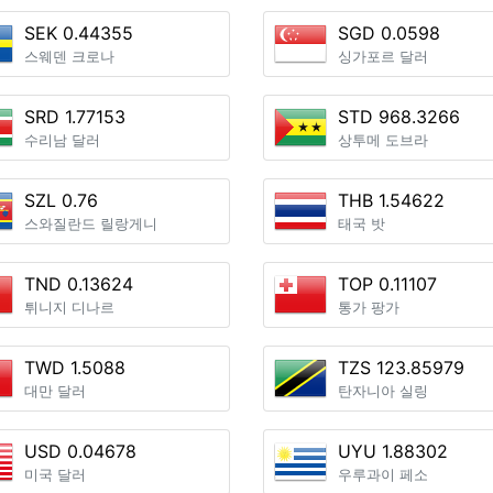
SEK 0.44355
SGD 0.0598
스웨덴 크로나
싱가포르 달러
SRD 1.77153
STD 968.3266
수리남 달러
상투메 도브라
SZL 0.76
THB 1.54622
스와질란드 릴랑게니
태국 밧
TND 0.13624
TOP 0.11107
튀니지 디나르
통가 팡가
TWD 1.5088
TZS 123.85979
대만 달러
탄자니아 실링
USD 0.04678
UYU 1.88302
미국 달러
우루과이 페소