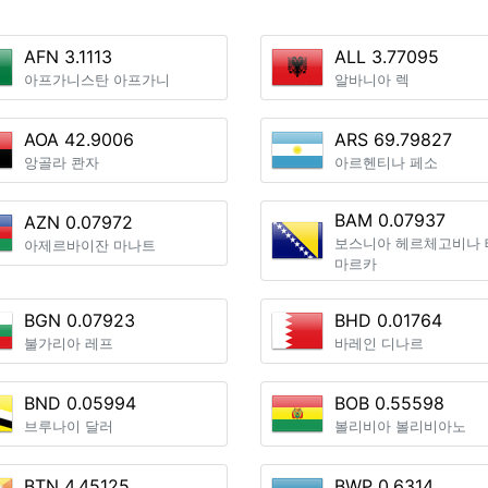
AFN 3.1113
ALL 3.77095
아프가니스탄 아프가니
알바니아 렉
AOA 42.9006
ARS 69.79827
앙골라 콴자
아르헨티나 페소
BAM 0.07937
AZN 0.07972
보스니아 헤르체고비나 
아제르바이잔 마나트
마르카
BGN 0.07923
BHD 0.01764
불가리아 레프
바레인 디나르
BND 0.05994
BOB 0.55598
브루나이 달러
볼리비아 볼리비아노
BTN 4.45125
BWP 0.6314