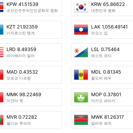
KPW 41.51539
KRW 65.86622
조선민주주의인민공화국 원화
대한민국 원화
KZT 21.92359
LAK 1,056.49141
카자흐스탄 텡게
라오스 킵
LRD 8.49359
LSL 0.75464
라이베리아 달러
레소토 로티
MAD 0.43532
MDL 0.81345
모로코 디르함
몰도바 레우
MMK 98.22469
MOP 0.37801
미얀마 짯
마카오 파타카
MVR 0.72282
MWK 81.26317
몰디브 루피야
말라위 콰차