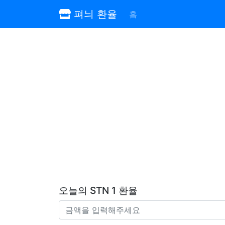
펴늬 환율
홈
오늘의 STN 1 환율