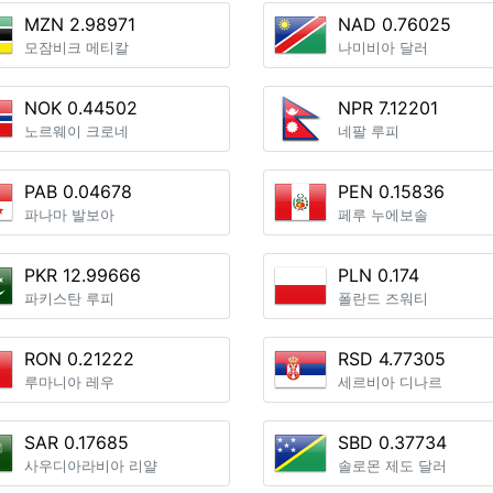
MZN 2.98971
NAD 0.76025
모잠비크 메티칼
나미비아 달러
NOK 0.44502
NPR 7.12201
노르웨이 크로네
네팔 루피
PAB 0.04678
PEN 0.15836
파나마 발보아
페루 누에보솔
PKR 12.99666
PLN 0.174
파키스탄 루피
폴란드 즈워티
RON 0.21222
RSD 4.77305
루마니아 레우
세르비아 디나르
SAR 0.17685
SBD 0.37734
사우디아라비아 리얄
솔로몬 제도 달러