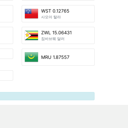
WST 0.12765
사모아 탈라
ZWL 15.06431
짐바브웨 달러
MRU 1.87557