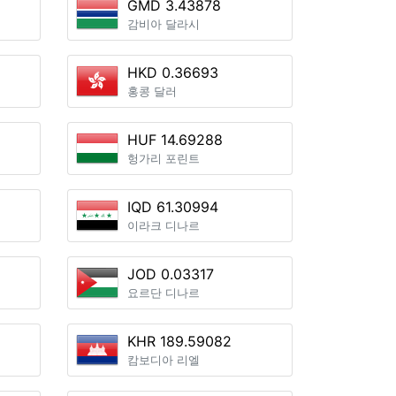
GMD 3.43878
감비아 달라시
HKD 0.36693
홍콩 달러
HUF 14.69288
헝가리 포린트
IQD 61.30994
이라크 디나르
JOD 0.03317
요르단 디나르
KHR 189.59082
캄보디아 리엘