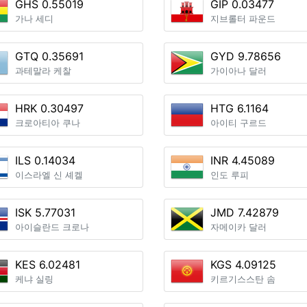
GHS 0.55019
GIP 0.03477
가나 세디
지브롤터 파운드
GTQ 0.35691
GYD 9.78656
과테말라 케찰
가이아나 달러
HRK 0.30497
HTG 6.1164
크로아티아 쿠나
아이티 구르드
ILS 0.14034
INR 4.45089
이스라엘 신 셰켈
인도 루피
ISK 5.77031
JMD 7.42879
아이슬란드 크로나
자메이카 달러
KES 6.02481
KGS 4.09125
케냐 실링
키르기스스탄 솜