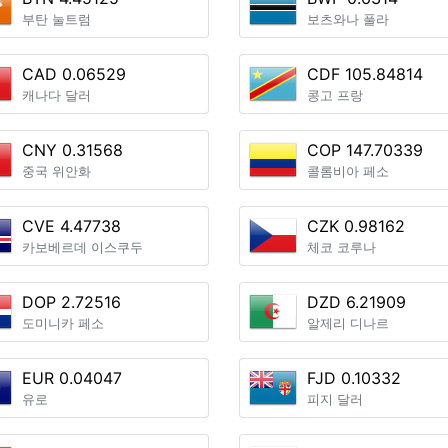
부탄 눌트럼
보츠와나 풀라
CAD 0.06529
CDF 105.84814
캐나다 달러
콩고 프랑
CNY 0.31568
COP 147.70339
중국 위안화
콜롬비아 페소
CVE 4.47738
CZK 0.98162
카보베르데 이스쿠두
체코 코루나
DOP 2.72516
DZD 6.21909
도미니카 페소
알제리 디나르
EUR 0.04047
FJD 0.10332
유로
피지 달러