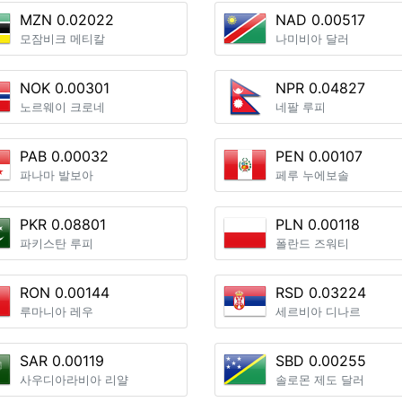
MZN 0.02022
NAD 0.00517
모잠비크 메티칼
나미비아 달러
NOK 0.00301
NPR 0.04827
노르웨이 크로네
네팔 루피
PAB 0.00032
PEN 0.00107
파나마 발보아
페루 누에보솔
PKR 0.08801
PLN 0.00118
파키스탄 루피
폴란드 즈워티
RON 0.00144
RSD 0.03224
루마니아 레우
세르비아 디나르
SAR 0.00119
SBD 0.00255
사우디아라비아 리얄
솔로몬 제도 달러