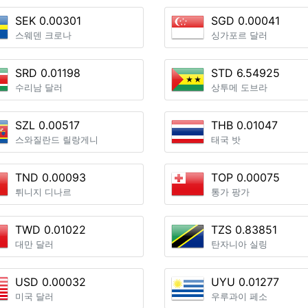
SEK 0.00301
SGD 0.00041
스웨덴 크로나
싱가포르 달러
SRD 0.01198
STD 6.54925
수리남 달러
상투메 도브라
SZL 0.00517
THB 0.01047
스와질란드 릴랑게니
태국 밧
TND 0.00093
TOP 0.00075
튀니지 디나르
통가 팡가
TWD 0.01022
TZS 0.83851
대만 달러
탄자니아 실링
USD 0.00032
UYU 0.01277
미국 달러
우루과이 페소