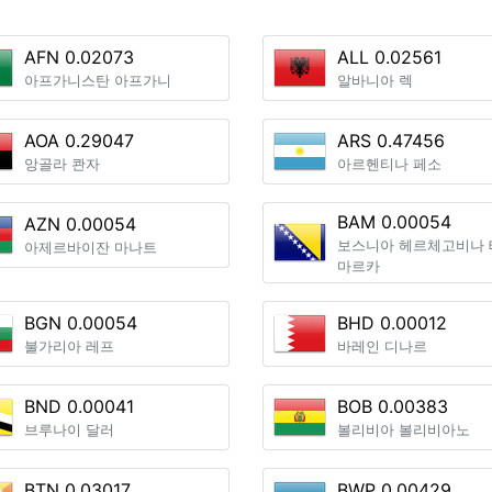
AFN 0.02073
ALL 0.02561
아프가니스탄 아프가니
알바니아 렉
AOA 0.29047
ARS 0.47456
앙골라 콴자
아르헨티나 페소
BAM 0.00054
AZN 0.00054
보스니아 헤르체고비나 
아제르바이잔 마나트
마르카
BGN 0.00054
BHD 0.00012
불가리아 레프
바레인 디나르
BND 0.00041
BOB 0.00383
브루나이 달러
볼리비아 볼리비아노
BTN 0.03017
BWP 0.00429