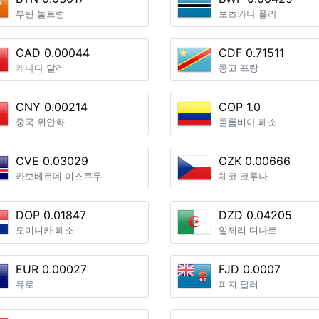
부탄 눌트럼
보츠와나 풀라
CAD 0.00044
CDF 0.71511
캐나다 달러
콩고 프랑
CNY 0.00214
COP 1.0
중국 위안화
콜롬비아 페소
CVE 0.03029
CZK 0.00666
카보베르데 이스쿠두
체코 코루나
DOP 0.01847
DZD 0.04205
도미니카 페소
알제리 디나르
EUR 0.00027
FJD 0.0007
유로
피지 달러