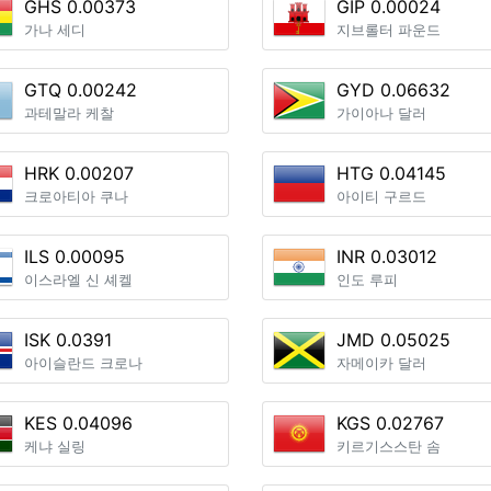
GHS 0.00373
GIP 0.00024
가나 세디
지브롤터 파운드
GTQ 0.00242
GYD 0.06632
과테말라 케찰
가이아나 달러
HRK 0.00207
HTG 0.04145
크로아티아 쿠나
아이티 구르드
ILS 0.00095
INR 0.03012
이스라엘 신 셰켈
인도 루피
ISK 0.0391
JMD 0.05025
아이슬란드 크로나
자메이카 달러
KES 0.04096
KGS 0.02767
케냐 실링
키르기스스탄 솜