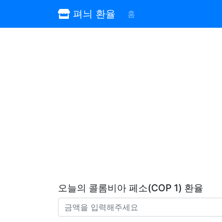
펴늬 환율
홈
오늘의 콜롬비아 페소(COP 1) 환율