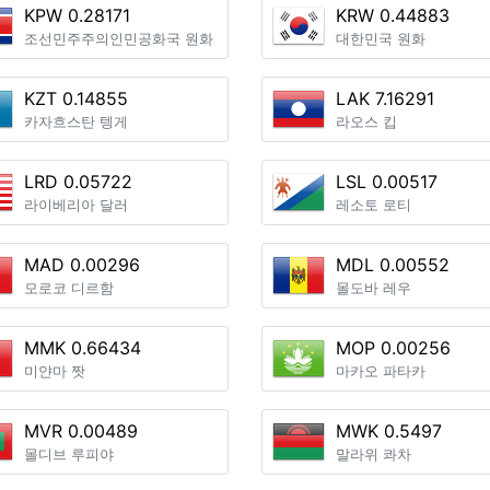
KPW 0.28171
KRW 0.44883
조선민주주의인민공화국 원화
대한민국 원화
KZT 0.14855
LAK 7.16291
카자흐스탄 텡게
라오스 킵
LRD 0.05722
LSL 0.00517
라이베리아 달러
레소토 로티
MAD 0.00296
MDL 0.00552
모로코 디르함
몰도바 레우
MMK 0.66434
MOP 0.00256
미얀마 짯
마카오 파타카
MVR 0.00489
MWK 0.5497
몰디브 루피야
말라위 콰차